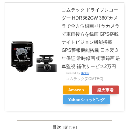
コムテック ドライブレコー
ダー HDR362GW 360°カメ
ラで全方位録画+リヤカメラ
で車両後方を録画 GPS搭載
ナイトビジョン機能搭載
GPS警報機能搭載 日本製 3
年保証 常時録画 衝撃録画 駐
車監視 補償サービス2万円
created by
Rinker
コムテック(COMTEC)
Amazon
楽天市場
Yahooショッピング
目次