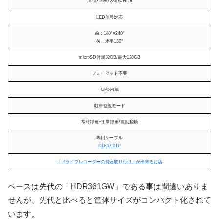
1920×1080/28fps/HDR
LED信号対応
前：180°×240°
後：水平130°
microSD付属32GB/最大128GB
フォーマット不要
GPS内蔵
駐車監視モード
常時録画+衝撃録画/自動起動
専用ケーブル
CDOP-01P
「ドライブレコーダーの持込取り付け」が出来るお店
ベースは先代の「HDR361GW」である事は間違いありま
せんが、先代と比べると筐体サイズがコンパクト化されて
います。