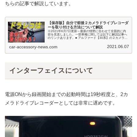
ちらの記事で解説しています。
【保存版】自分で前後２カメラドライブレコーダ
ーを取り付ける方法について解説
※2021年6月7日更新～最新の情勢に合わせて全面的に内
容を見直しました。一部車種に関しては以下に解説記事へ
のリンクあります。■ アルファード【30系】の２カメラド
ラレコ取り付け方法■ アクア【初代】の２カメラドラレコ
取り付け方法■ S66...
2021.06.07
car-accessory-news.com
インターフェイスについて
電源ONから録画開始までの起動時間は19秒程度と、2カ
メラドライブレコーダーとしては非常に遅めです。