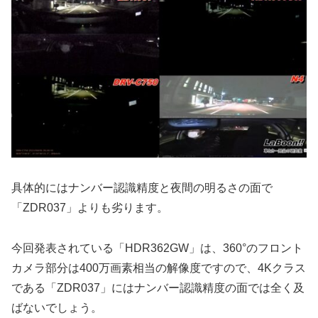
具体的にはナンバー認識精度と夜間の明るさの面で
「ZDR037」よりも劣ります。
今回発表されている「HDR362GW」は、360°のフロント
カメラ部分は400万画素相当の解像度ですので、4Kクラス
である「ZDR037」にはナンバー認識精度の面では全く及
ばないでしょう。