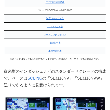
ETC2.0対応車載機
フルセグ/USB/Bluetooth/CD/DVD
対応バックカメラ
フロントカメラ
ステアリングリモコン
取扱説明書
車種別適合表
※スペックは誤りがある可能性もありますので、念の為メーカーサイトでもご確認下さい。
従来型のインダッシュナビのスタンダードグレードの構成
で、ベースは
SOLING
の「SL3118NV」「SL3118NVW」
辺りであるように見受けられます。