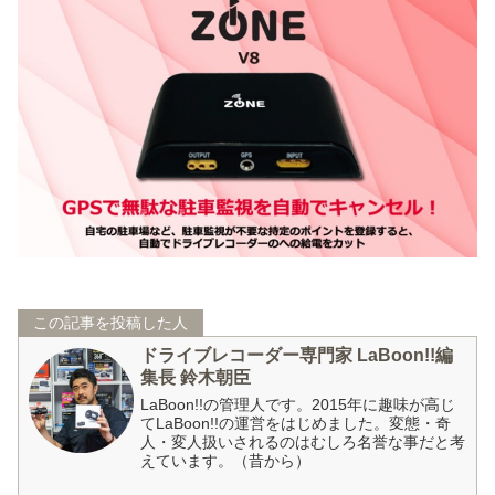
この記事を投稿した人
ドライブレコーダー専門家 LaBoon!!編
集長 鈴木朝臣
LaBoon!!の管理人です。2015年に趣味が高じ
てLaBoon!!の運営をはじめました。変態・奇
人・変人扱いされるのはむしろ名誉な事だと考
えています。（昔から）