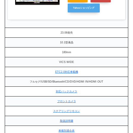
Yahooショッピング
23.06発売
10.1型液晶
180mm
VICS WIDE
ETC2.0対応車載機
フルセグ/USB/SD/Bluetooth/CD/DVD/HDMI IN/HDMI OUT
対応バックカメラ
フロントカメラ
ステアリングリモコン
取扱説明書
車種別適合表