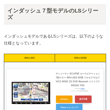
インダッシュ７型モデルのLSシリー
ズ
インダッシュモデルであるLSシリーズは、以下のような
仕様となっています。
AVN-LS03
AVN-LS03W
デンソーテン ECLIPSE カーナビゲーション
7型ナロー AVN-LS03 32GB フルセグ+1セグ
VICS WIDE CD DVD Bluetooth イクリプス
DENSO TEN
created by
Rinker
イクリプス(ECLIPSE)
Amazon
楽天市場
Yahooショッピング