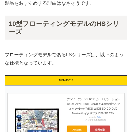
製品をおすすめする理由はなさそうです。
10型フローティングモデルのHSシリ
ーズ
フローティングモデルであるLSシリーズは、以下のよう
な仕様となっています。
AVN-HS01F
デンソーテン ECLIPSE カーナビゲーション
10.1型 AVN-HS01F 32GB 約400車種対応 フ
ルセグ+1セグ VICS WIDE SD CD DVD
Bluetooth イクリプス DENSO TEN
created by
Rinker
イクリプス(ECLIPSE)
Amazon
楽天市場