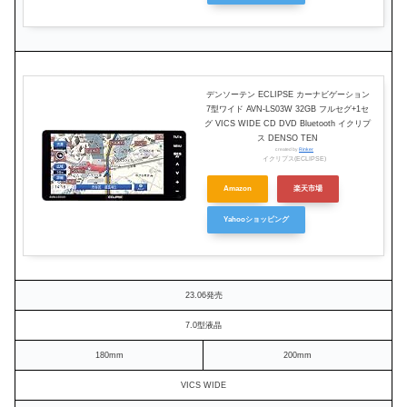
デンソーテン ECLIPSE カーナビゲーション
7型ワイド AVN-LS03W 32GB フルセグ+1セ
グ VICS WIDE CD DVD Bluetooth イクリプ
ス DENSO TEN
created by
Rinker
イクリプス(ECLIPSE)
Amazon
楽天市場
Yahooショッピング
23.06発売
7.0型液晶
180mm
200mm
VICS WIDE