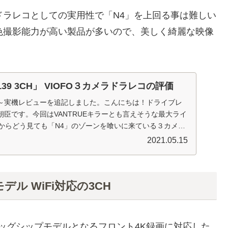
、ドラレコとしての実用性で「N4」を上回る事は難しい
景色撮影能力が高い製品が多いので、美しく綺麗な映像
39 3CH」 VIOFO３カメラドラレコの評価
更新～実機レビューを追記しました。こんにちは！ドライブレ
臣です。今回はVANTRUEキラーとも言えそうな最大ライ
Oからどう見ても「N4」のゾーンを喰いに来ている３カメラ
2021.05.15
モデル WiFi対応の3CH
Oのフラッグシップモデルとなるフロント4K録画に対応した