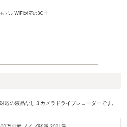
艦モデル WiFi対応の3CH
WiFi対応の液晶なし３カメラドライブレコーダーです。
500万画素 ノイズ軽減 2021最