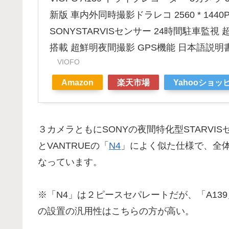
新版 車内外同時撮影ドラレコ 2560 * 144
SONYSTARVISセンサー 24時間駐車監視 
搭載 超鮮明夜間撮影 GPS機能 日本語説明
VIOFO
Amazon
楽天市場
Yahooショッ
３カメラともにSONYの夜間特化型STARVI
とVANTRUEの「
N4
」によく似た仕様で、全
なっています。
※「N4」は２ピースセパレートだが、「A13
の設置の汎用性はこちらの方が高い。