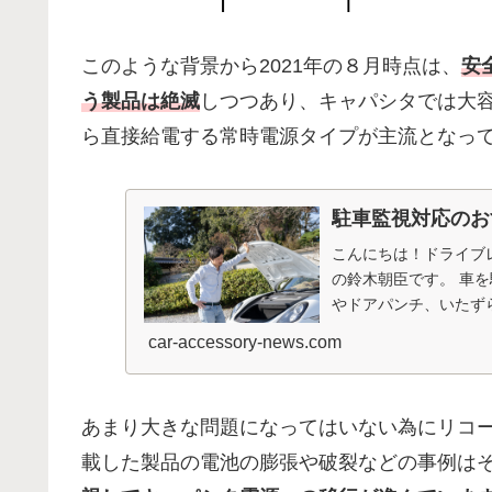
このような背景から2021年の８月時点は、
安
う製品は絶滅
しつつあり、キャパシタでは大
ら直接給電する常時電源タイプが主流となっ
駐車監視対応のお
こんにちは！ドライブレ
の鈴木朝臣です。 車
やドアパンチ、いたず
た被害は現場
car-accessory-news.com
あまり大きな問題になってはいない為にリコ
載した製品の電池の膨張や破裂などの事例は