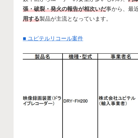
張・破裂・発火の報告が相次いだ
事から、最
用する
製品が主流となっています。
■ ユピテルリコール案件