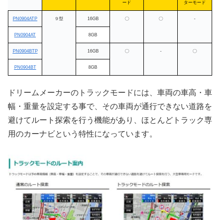
ード
ターモード
PN0904ATP
９型
16GB
〇
〇
-
PN0904AT
8GB
PN0904BTP
16GB
〇
-
〇
PN0904BT
8GB
ドリームメーカーのトラックモードには、車両の車高・車
幅・重量を設定する事で、その車両が通行できない道路を
避けてルート探索を行う機能があり、ほとんどトラック専
用のカーナビという特性になっています。