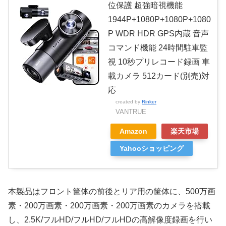
位保護 超強暗視機能
1944P+1080P+1080P+1080
P WDR HDR GPS内蔵 音声
コマンド機能 24時間駐車監
視 10秒プリレコード録画 車
載カメラ 512カード(別売)対
応
created by
Rinker
VANTRUE
Amazon
楽天市場
Yahooショッピング
本製品はフロント筐体の前後とリア用の筐体に、500万画
素・200万画素・200万画素・200万画素のカメラを搭載
し、2.5K/フルHD/フルHD/フルHDの高解像度録画を行い