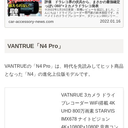
評価 ドラレコ界の伏兵から、まさかの最強確定
っぽい360°+２カメラドラレコ発表
※2022年1月16日更新：実機レビューを追記しました。こ
んにちは！ドライブレコーダー専門家の鈴木朝臣です。カ
ーメイトのドライブレコーダー、ダクション360シリーズ
は、過去に２世代の製品が発売されており、私も第二世代
2022.01.16
car-accessory-news.com
の「d'Action36...
VANTRUE「N4 Pro」
VANTRUEの「N4 Pro」は、時代を先読みしてヒット商品
となった「N4」の進化上位版モデルです。
VATNRUE 3カメラ ドライ
ブレコーダー WiFi搭載 4K
UHD 800万画素 STARVIS
IMX678 ナイトビジョン
4K+1080P+1080P 音声コン