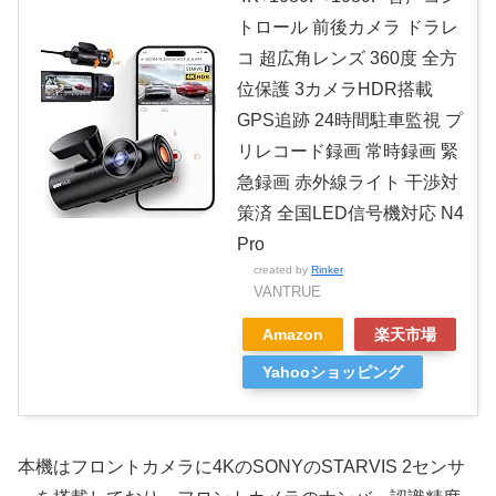
トロール 前後カメラ ドラレ
コ 超広角レンズ 360度 全方
位保護 3カメラHDR搭載
GPS追跡 24時間駐車監視 プ
リレコード録画 常時録画 緊
急録画 赤外線ライト 干渉対
策済 全国LED信号機対応 N4
Pro
created by
Rinker
VANTRUE
Amazon
楽天市場
Yahooショッピング
本機はフロントカメラに4KのSONYのSTARVIS 2センサ