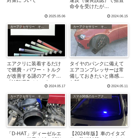
対策について
違反（優良誤認）で措置
命令を受けたが…
2025.05.06
2024.06.15
カーアクセサリー その他
カーアクセサリー その他
エアクリに装着するだけ
タイヤのパンクに備えて
で燃費・パワー・トルク
エアコンプレッサーは常
が改善する謎のアイテム
備しておきたいと痛感し
「HONEC（ホーネッ
た話
2024.05.17
2024.05.11
ク）」
カーアクセサリー その他
スマホ関係のカーアクセサリー
「D-HAT」ディーゼルエ
【2024年版】車のイタズ