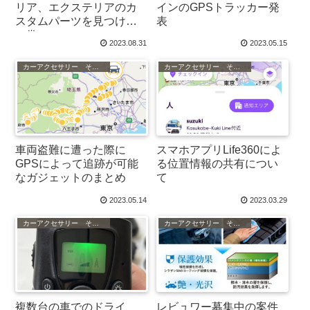
リア、エクステリアのカ
インのGPSトラッカー発
スタムパーツを見つける
表
の巻
2023.08.31
2023.05.15
カーアクセサリー その他
カーアクセサリー その他
車両盗難に遭った際に
スマホアプリLife360によ
GPSによって追跡が可能
る位置情報の共有につい
なガジェットのまとめ
て
2023.05.14
2023.03.29
カーアクセサリー その他
カーアクセサリー その他
複数台の車でのドライ
レビュワー募集中の案件