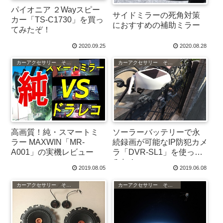
パイオニア ２Wayスピー
サイドミラーの死角対策
カー「TS-C1730」を買っ
におすすめの補助ミラー
てみたぞ！
2020.09.25
2020.08.28
カーアクセサリー その他
カーアクセサリー その他
高画質！純・スマートミ
ソーラーバッテリーで永
ラー MAXWIN「MR-
続録画が可能なIP防犯カメ
A001」の実機レビュー
ラ「DVR-SL1」を使って
みた！
2019.08.05
2019.06.08
カーアクセサリー その他
カーアクセサリー その他