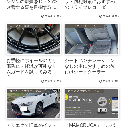
ンジンの燃費を10～25%
ラ・防犯対策におすすめ
改善する事を目指す取り
のドライブレコーダー
組み
2024.05.05
2024.01.05
カーアクセサリー その他
カーアクセサリー その他
お手軽にホイールのガリ
シートベンチレーション
傷防止・軽減が可能なリ
なしの車におすすめの後
ムガードを試してみるの
付けシートクーラー
巻
2023.09.20
2023.09.01
カーアクセサリー その他
カーアクセサリー その他
アリエクで旧車のインテ
「MAMORUCA」アルパ