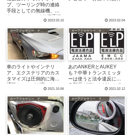
ブ、ツーリング時の連絡
手段としての無線機、ト
ランシーバー、LINE通話
2023.03.10
2023.02.04
などについての所感
カーアクセサリー その他
カーアクセサリー その他
車のライトやインテリ
あのANKERとAUKEY
ア、エクステリアのカス
も？中華トランスミッタ
タマイズは圧倒的に海外
ーは使うと法令違反にな
通販のコスパが高いとい
る製品がほとんどなので
2021.10.06
2021.02.12
う話
はないか？という話
カーアクセサリー その他
カーアクセサリー その他