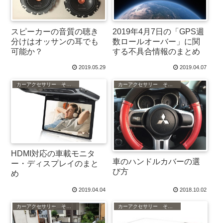
スピーカーの音質の聴き
2019年4月7日の「GPS週
分けはオッサンの耳でも
数ロールオーバー」に関
可能か？
する不具合情報のまとめ
2019.05.29
2019.04.07
カーアクセサリー その他
カーアクセサリー その他
HDMI対応の車載モニタ
車のハンドルカバーの選
ー・ディスプレイのまと
び方
め
2019.04.04
2018.10.02
カーアクセサリー その他
カーアクセサリー その他