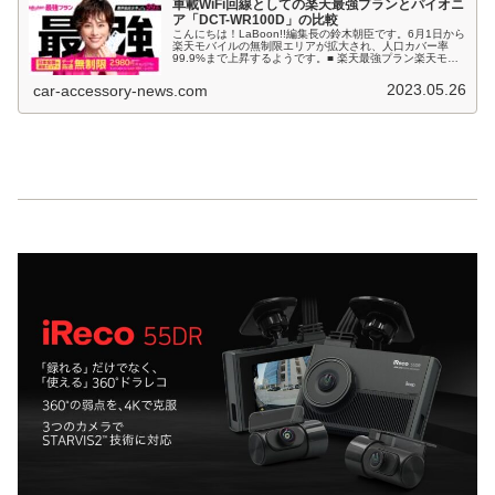
車載WiFi回線としての楽天最強プランとパイオニ
ア「DCT-WR100D」の比較
こんにちは！LaBoon!!編集長の鈴木朝臣です。6月1日から
楽天モバイルの無制限エリアが拡大され、人口カバー率
99.9%まで上昇するようです。■ 楽天最強プラン楽天モバ
イルの回線は、これまで対応エリアの狭さや回線の不安定
さなどの問題が多方...
2023.05.26
car-accessory-news.com