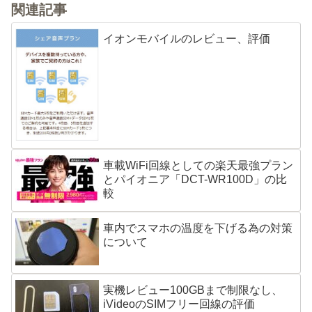
関連記事
イオンモバイルのレビュー、評価
車載WiFi回線としての楽天最強プラン
とパイオニア「DCT-WR100D」の比
較
車内でスマホの温度を下げる為の対策
について
実機レビュー100GBまで制限なし、
iVideoのSIMフリー回線の評価