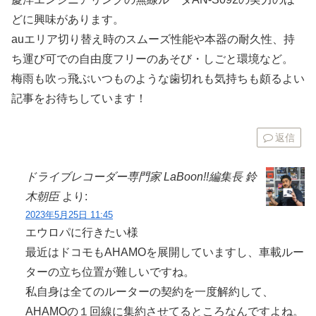
どに興味があります。
auエリア切り替え時のスムーズ性能や本器の耐久性、持
ち運び可での自由度フリーのあそび・しごと環境など。
梅雨も吹っ飛ぶいつものような歯切れも気持ちも頗るよい
記事をお待ちしています！
返信
ドライブレコーダー専門家 LaBoon!!編集長 鈴
木朝臣
より:
2023年5月25日 11:45
エウロパに行きたい様
最近はドコモもAHAMOを展開していますし、車載ルー
ターの立ち位置が難しいですね。
私自身は全てのルーターの契約を一度解約して、
AHAMOの１回線に集約させてるところなんですよね。