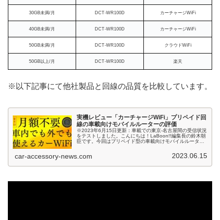
30GB未満/月
DCT-WR100D
カーチャージWiFi
40GB未満/月
DCT-WR100D
カーチャージWiFi
50GB未満/月
DCT-WR100D
クラウドWiFi
50GB以上/月
DCT-WR100D
楽天
※以下記事にて他社製品と回線の品質を比較しています。
実機レビュー「カーチャージWiFi」プリペイド回
線の車載向けモバイルルーターの評価
※2023年6月15日更新：車載での東京-名古屋間の受信状況
をテストしました。こんにちは！LaBoon!!編集長の鈴木朝
臣です。今回はプリペイド型の車載向けモバイルルータ
ー、「カーチャージWiFi」についてご紹介します。私と同
じく、車載Wi...
2023.06.15
car-accessory-news.com