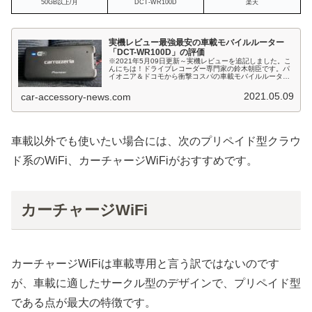
50GB以上/月
DCT-WR100D
楽天
実機レビュー最強最安の車載モバイルルーター
「DCT-WR100D」の評価
※2021年5月09日更新～実機レビューを追記しました。こ
んにちは！ドライブレコーダー専門家の鈴木朝臣です。パ
イオニア＆ドコモから衝撃コスパの車載モバイルルーター
が発表されています。最近、パイオニアのディスプレイオ
ーディオ「DMH-SF70...
2021.05.09
car-accessory-news.com
車載以外でも使いたい場合には、次のプリペイド型クラウ
ド系のWiFi、カーチャージWiFiがおすすめです。
カーチャージWiFi
カーチャージWiFiは車載専用と言う訳ではないのです
が、車載に適したサークル型のデザインで、プリペイド型
である点が最大の特徴です。