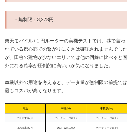
・無制限：3,278円
楽天モバイル+１円ルーターの実機テストでは、巷で言わ
れている都心部での繋がりにくさは確認されませんでした
が、田舎の建物が少ないエリアでは他の回線に比べると圏
外になる確率が圧倒的に高い点が気になりました。
車載以外の用途を考えると、データ量が無制限の前提では
最もコスパが高くなります。
用途
車載のみ
車載以外も
20GB未満/月
カーチャージWiFi
カーチャージWiFi
30GB未満/月
DCT-WR100D
カーチャージWiFi