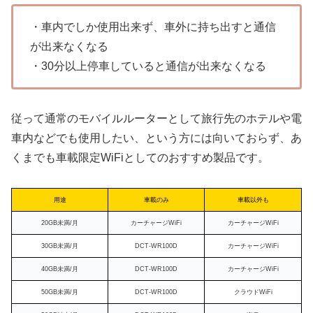
・車内でしか使用出来ず、車外に持ち出すと通信
が出来なくなる
・30分以上停車していると通信が出来なくなる
従って通常のモバイルルーターとして旅行先のホテルや電
車内などでも使用したい、という方には向いておらず、あ
くまでも車載限定WiFiとしてのおすすめ製品です。
用途
車載のみ
車載以外も
20GB未満/月
カーチャージWiFi
カーチャージWiFi
30GB未満/月
DCT-WR100D
カーチャージWiFi
40GB未満/月
DCT-WR100D
カーチャージWiFi
50GB未満/月
DCT-WR100D
クラウドWiFi