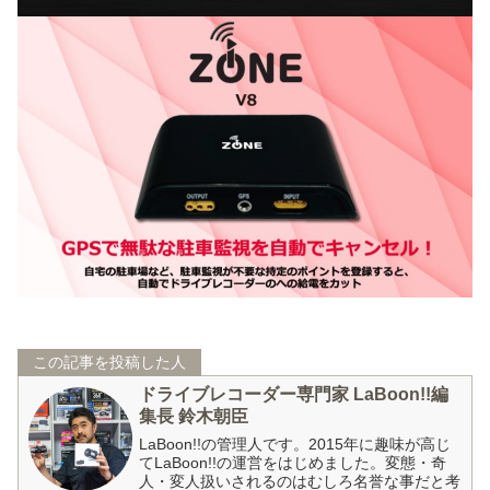
この記事を投稿した人
ドライブレコーダー専門家 LaBoon!!編
集長 鈴木朝臣
LaBoon!!の管理人です。2015年に趣味が高じ
てLaBoon!!の運営をはじめました。変態・奇
人・変人扱いされるのはむしろ名誉な事だと考