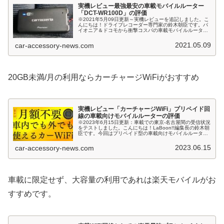
実機レビュー最強最安の車載モバイルルーター
「DCT-WR100D」の評価
※2021年5月09日更新～実機レビューを追記しました。こ
んにちは！ドライブレコーダー専門家の鈴木朝臣です。パ
イオニア＆ドコモから衝撃コスパの車載モバイルルーター
が発表されています。最近、パイオニアのディスプレイオ
ーディオ「DMH-SF70...
2021.05.09
car-accessory-news.com
20GB未満/月の利用ならカーチャージWiFiがおすすめ
実機レビュー「カーチャージWiFi」プリペイド回
線の車載向けモバイルルーターの評価
※2023年6月15日更新：車載での東京-名古屋間の受信状況
をテストしました。こんにちは！LaBoon!!編集長の鈴木朝
臣です。今回はプリペイド型の車載向けモバイルルータ
ー、「カーチャージWiFi」についてご紹介します。私と同
じく、車載Wi...
2023.06.15
car-accessory-news.com
車載に限定せず、大容量の利用であれは楽天モバイルがお
すすめです。