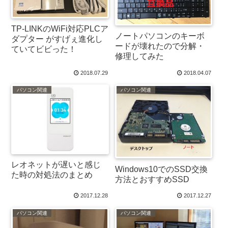
TP-LINKのWiFi対応PLCア
ノートパソコンのキーボ
ダプター がすげぇ進化し
ードが壊れたので分解・
ていてビビった！
修理してみた
2018.07.29
2018.04.07
パソコン関連
パソコン関連
レオネットが遅いと感じ
Windows10でのSSD交換
た時の対処法のまとめ
方法とおすすめSSD
2017.12.28
2017.12.27
パソコン関連
パソコン関連