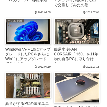
ーへのサーバー移転手順
ィスプレイが故障したの
で交換してみたの巻
2022.07.05
2022.07.04
パソコン関連
パソコン関連
Windows7から10にアップ
簡易水冷FAN
グレードしたPCをさらに
CORSAIR「H60」を11年
Win11にアップグレードし
物の自作PCに取り付けて
てみたの巻
みた
2022.04.19
2021.03.16
パソコン関連
パソコン関連
異音がするPCの電源ユニ