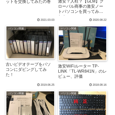
激安？人柱？【GLM】グ
ットを交換してみたの巻
ローバル商事の激安ノー
トパソコンを買ってみ
た！
2021.03.03
2020.08.22
パソコン関連
パソコン関連
古いビデオテープをパソ
激安WiFiルーター TP-
コンにダビングしてみ
LINK「TL-WR841N」のレ
た！
ビュー、評価
2019.06.25
2018.08.16
パソコン関連
パソコン関連