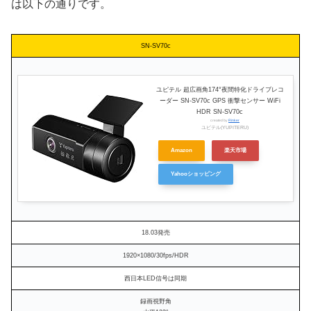
は以下の通りです。
SN-SV70c
ユピテル 超広画角174°夜間特化ドライブレコ
ーダー SN-SV70c GPS 衝撃センサー WiFi
HDR SN-SV70c
created by
Rinker
ユピテル(YUPITERU)
Amazon
楽天市場
Yahooショッピング
18.03発売
1920×1080/30fps/HDR
西日本LED信号は同期
録画視野角