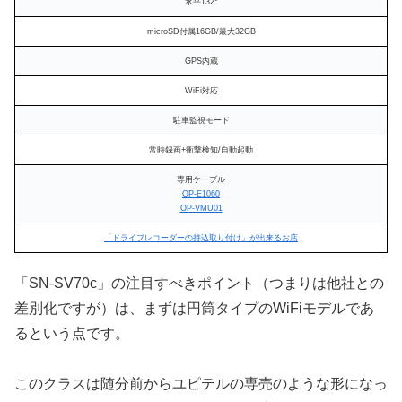
水平132°
microSD付属16GB/最大32GB
GPS内蔵
WiFi対応
駐車監視モード
常時録画+衝撃検知/自動起動
専用ケーブル
OP-E1060
OP-VMU01
「ドライブレコーダーの持込取り付け」が出来るお店
「SN-SV70c」の注目すべきポイント（つまりは他社との
差別化ですが）は、まずは円筒タイプのWiFiモデルであ
るという点です。
このクラスは随分前からユピテルの専売のような形になっ