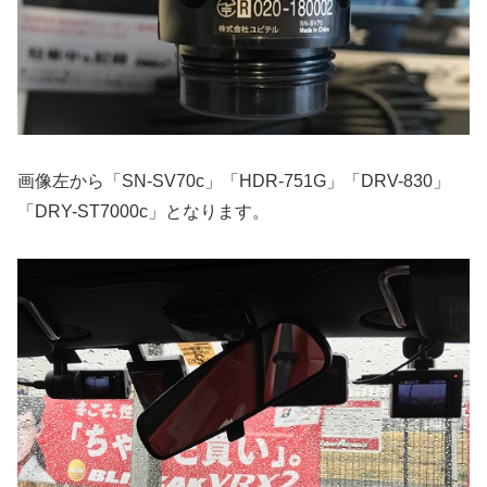
画像左から「SN-SV70c」「HDR-751G」「DRV-830」
「DRY-ST7000c」となります。