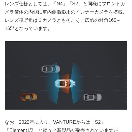
レンズ仕様としては、「N4」「S2」と同様にフロントカ
メラ筐体の内側に車内側撮影用のインナーカメラを搭載、
レンズ視野角は３カメラともそこそこ広めの対角160～
165°となっています。
なお、2022年に入り、VANTUREからは「S2」
「Element1/2」と続々と新製品が発売されていますが、