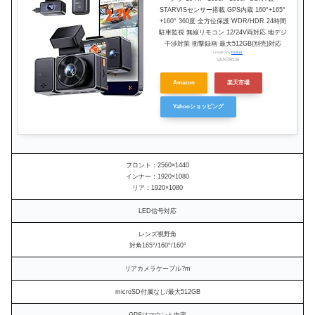
STARVISセンサー搭載 GPS内蔵 160°+165°
+160° 360度 全方位保護 WDR/HDR 24時間
駐車監視 無線リモコン 12/24V両対応 地デジ
干渉対策 衝撃録画 最大512GB(別売)対応
created by
Rinker
VANTRUE
Amazon
楽天市場
Yahooショッピング
フロント：2560×1440
インナー：1920×1080
リア：1920×1080
LED信号対応
レンズ視野角
対角165°/160°/160°
リアカメラケーブル?m
microSD付属なし/最大512GB
GPSはマウント内蔵