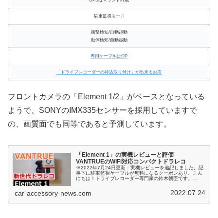
駐車監視モード
衝撃検知/自動起動
動体検知/自動起動
専用ケーブルはOP
「ドライブレコーダーの持込取り付け」が出来るお店
フロントカメラの「Element 1/2」がベースとなっている
ようで、SONYのIMX335センサーを採用していますで
の、画質面でも同等であると予測しています。
「Element 1」の実機レビューと評価
VANTRUEのWiFi対応コンパクトドラレコ
※2022年7月24日更新：実機レビューを追記しました。記
事下に駐車監視ケーブルが無料になるクーポンあり。こん
にちは！ドライブレコーダー専門家の鈴木朝臣です。
VANTRUEは中国の最大手ドラレコメーカーで、現在では
ハイエンド3カメラモデルの...
2022.07.24
car-accessory-news.com