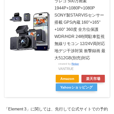
ラレコ 500万画素
1944P+1080P+1080P
SONY製STARVISセンサー
搭載 GPS内蔵 160°+165°
+160° 360度 全方位保護
WDR/HDR 24時間駐車監視
無線リモコン 12/24V両対応
地デジ干渉対策 衝撃録画 最
大512GB(別売)対応
created by
Rinker
VANTRUE
Amazon
楽天市場
Yahooショッピング
「Element 3」に関しては、先行して公式サイトでの予約