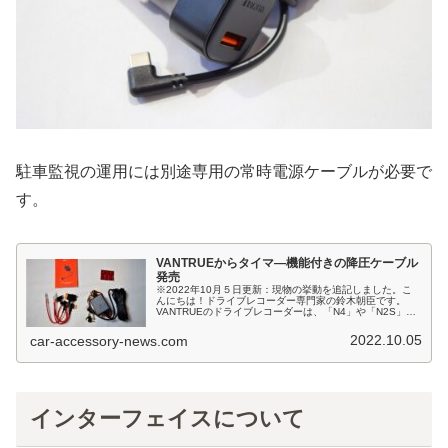
駐車監視の運用には別途専用の常時電源ケーブルが必要で
す。
VANTRUEからタイマ―機能付きの降圧ケーブル
発売
※2022年10月５日更新：現物の挙動を追記しました。こ
んにちは！ドライブレコーダー専門家の鈴木朝臣です。
VANTRUEのドライブレコーダーは、「N4」や「N2S」、
「X4S」そして最新の「S2」など、駐車監視に特化した製
品が多いですが、一...
2022.10.05
car-accessory-news.com
インターフェイスについて