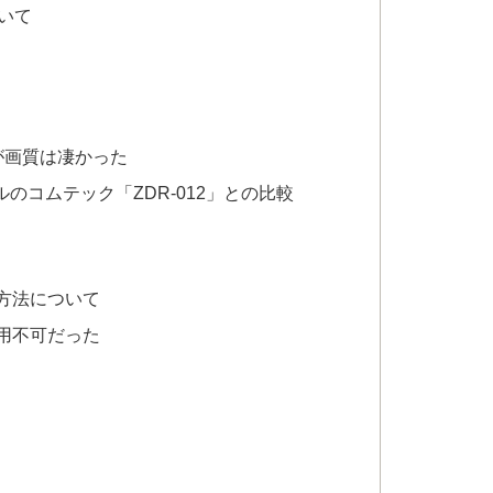
ついて
が画質は凄かった
モデルのコムテック「ZDR-012」との比較
方法について
は使用不可だった
て