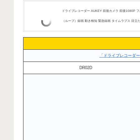
ドライブレコーダー AUKEY 前後カメラ 前後1080P フ
（ループ）録画 動き検知 緊急録画 タイムラプス 目立たず
「ドライブレコーダー
DR02D