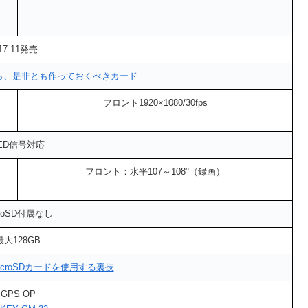
17.11発売
なら、是非とも作っておくべきカード
フロント1920×1080/30fps
ED信号対応
フロント：水平107～108°（録画）
croSD付属なし
最大128GB
microSDカードを使用する裏技
GPS OP