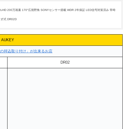
ルHD 200万画素 170°広視野角 SONYセンサー搭載 WDR 2年保証 LED信号対策済み 常時
式 DR02D
AUKEY
の持込取り付け」が出来るお店
DR02