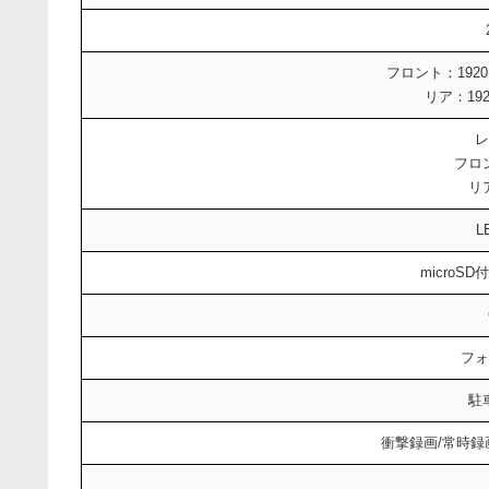
フロント：1920×1
リア：1920
レ
フロン
リ
L
microSD
フォ
駐
衝撃録画/常時録