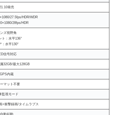
21.10発売
080/27.5fps/HDR/WDR
×1080/28fps/HDR
ンズ視野角
ト：水平136°
ア：水平130°
ED信号対応
付属32GB/最大128GB
GPS内蔵
ーマット不要
車監視モード
画+衝撃録画/タイムラプス
自動起動