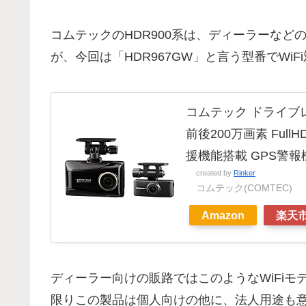
コムテックのHDR900系は、ディーラーな
が、今回は「HDR967GW」と言う型番でWi
コムテック ドライブレ
前後200万画素 Ful
援機能搭載 GPS警
created by
Rinker
コムテック(COMTEC)
Amazon
楽天
ディーラー向けの販路ではこのようなWiFi
限りこの製品は個人向けの他に、法人用途も