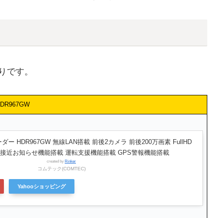
通りです。
DR967GW
 HDR967GW 無線LAN搭載 前後2カメラ 前後200万画素 FullHD
両接近お知らせ機能搭載 運転支援機能搭載 GPS警報機能搭載
created by
Rinker
コムテック(COMTEC)
Yahooショッピング