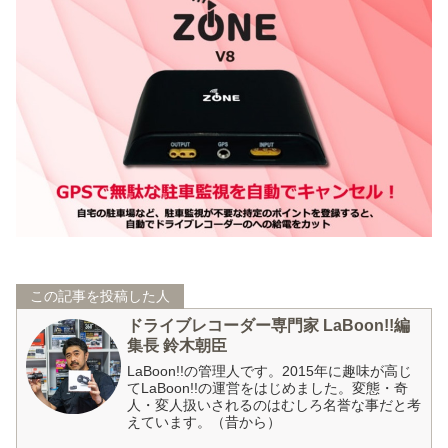
この記事を投稿した人
ドライブレコーダー専門家 LaBoon!!編
集長 鈴木朝臣
LaBoon!!の管理人です。2015年に趣味が高じ
てLaBoon!!の運営をはじめました。変態・奇
人・変人扱いされるのはむしろ名誉な事だと考
えています。（昔から）