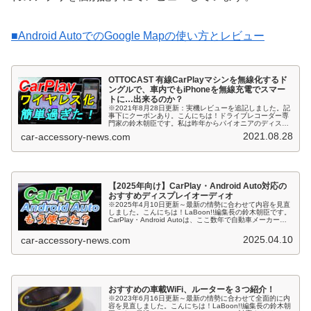
■Android AutoでのGoogle Mapの使い方とレビュー
OTTOCAST 有線CarPlayマシンを無線化するド
ングルで、車内でもiPhoneを無線充電でスマー
トに…出来るのか？
※2021年8月28日更新：実機レビューを追記しました。記
事下にクーポンあり。こんにちは！ドライブレコーダー専
門家の鈴木朝臣です。私は昨年からパイオニアのディスプ
レイオーディオ「DMH-SF700」を取り付けたアクアで、
2021.08.28
car-accessory-news.com
iPhone SEを...
【2025年向け】CarPlay・Android Auto対応の
おすすめディスプレイオーディオ
※2025年4月10日更新～最新の情勢に合わせて内容を見直
しました。こんにちは！LaBoon!!編集長の鈴木朝臣です。
CarPlay・Android Autoは、ここ数年で自動車メーカーの
純正オーディオへの搭載が進んだお陰で認知度が高ま
り、...
2025.04.10
car-accessory-news.com
おすすめの車載WiFi、ルーターを３つ紹介！
※2023年6月16日更新～最新の情勢に合わせて全面的に内
容を見直しました。こんにちは！LaBoon!!編集長の鈴木朝