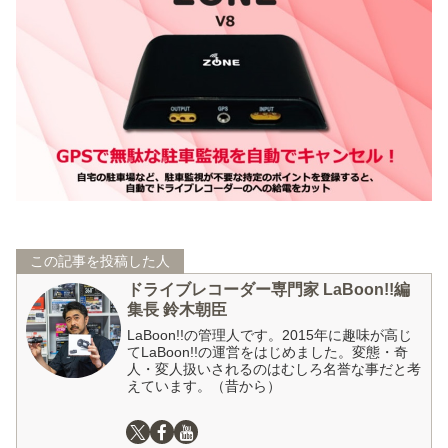
この記事を投稿した人
ドライブレコーダー専門家 LaBoon!!編
集長 鈴木朝臣
LaBoon!!の管理人です。2015年に趣味が高じ
てLaBoon!!の運営をはじめました。変態・奇
人・変人扱いされるのはむしろ名誉な事だと考
えています。（昔から）