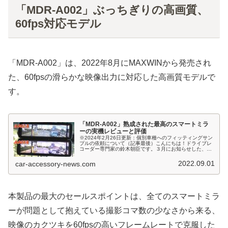
「MDR-A002」ぶっちぎりの高画質、
60fps対応モデル
「MDR-A002」は、2022年8月にMAXWINから発売され
た、60fpsの滑らかな映像出力に対応した高画質モデルで
す。
「MDR-A002」熟成された最高のスマートミラ
ーの実機レビューと評価
※2024年2月26日更新：個別車種へのフィッティングサン
プルの依頼について（記事最後）こんにちは！ドライブレ
コーダー専門家の鈴木朝臣です。３月にお知らせした、私
が現状最高だと評価しているMAXWINのスマートミラー
「MDR-A001」の後...
2022.09.01
car-accessory-news.com
本製品の最大のセールスポイントは、全てのスマートミラ
ーが問題として抱えている撮影コマ数の少なさから来る、
映像のカクツキを60fpsの高いフレームレートで克服した