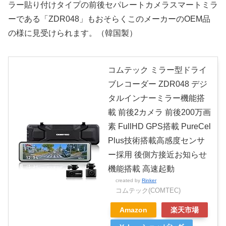
ラー貼り付けタイプの前後セパレートカメラスマートミラ
ーである「ZDR048」もおそらくこのメーカーのOEM品
の様に見受けられます。（韓国製）
コムテック ミラー型ドライ
ブレコーダー ZDR048 デジ
タルインナーミラー機能搭
載 前後2カメラ 前後200万画
素 FullHD GPS搭載 PureCel
Plus技術搭載高感度センサ
ー採用 後側方接近お知らせ
機能搭載 高速起動
created by
Rinker
コムテック(COMTEC)
Amazon
楽天市場