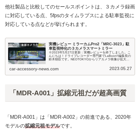
他社製品と比較してのセールスポイントは、３カメラ録画
に対応している点、5fpsのタイムラプスによる駐車監視に
対応している点などが挙げられます。
実機レビュー ミラーカムPro2「MRC-3023」駐
車監視特化の３カメラスマートミラー
※2023年5月27日更新：実機レビューを終了しました。こ
んにちは！ドライブレコーダー専門家でLaBoon!!編集長の
鈴木朝臣です。NEOTOKYOからリアカメラ映像が拡大・
縮小可能な３カメラ型のスマートミラー型ドラレコ、ミラ
ーカムPRO2...
2023.05.27
car-accessory-news.com
「MDR-A001」拡縮元祖だが超高画質
「MDR-A001」は「MDR-A002」の前進である、2020年
モデルの
拡縮元祖モデル
です。