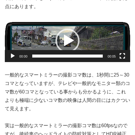
点にあります。
動
画
プ
レ
00:00
00:05
ー
ヤ
ー
一般的なスマートミラーの撮影コマ数は、1秒間に25～30
コマとなっていますが、テレビや一般的なモニター類のコ
マ数が60コマとなっている事からも分かるように、これ
よりも極端に少ないコマ数の映像は人間の目にはカクつい
て見えます。
実は一般的なスマートミラーの撮影コマ数は60fpsなので
すが、後続車のヘッドライトの防眩対策としてHDR補正