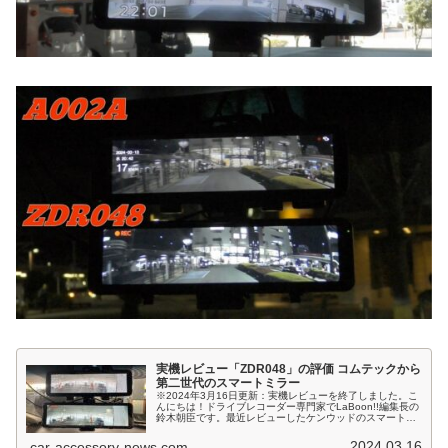
実機レビュー「ZDR048」の評価 コムテックから
第二世代のスマートミラー
※2024年3月16日更新：実機レビューを終了しました。こ
んにちは！ドライブレコーダー専門家でLaBoon!!編集長の
鈴木朝臣です。最近レビューしたケンウッドのスマートミ
ラー型ドラレコ「DRV-EM4800」が思いの外高画質で、画
質の面では...
2024.03.16
car-accessory-news.com