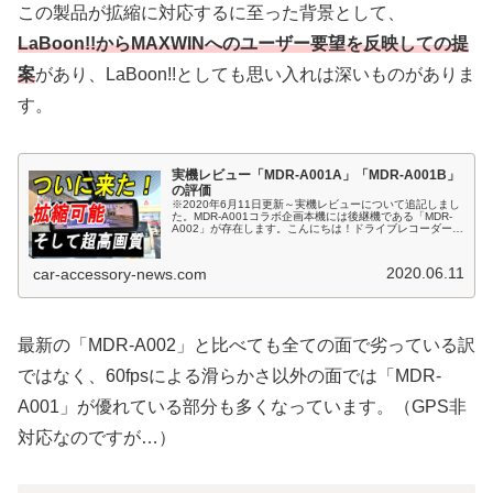
この製品が拡縮に対応するに至った背景として、
LaBoon!!からMAXWINへのユーザー要望を反映しての提
案
があり、LaBoon!!としても思い入れは深いものがありま
す。
実機レビュー「MDR-A001A」「MDR-A001B」
の評価
※2020年6月11日更新～実機レビューについて追記しまし
た。MDR-A001コラボ企画本機には後継機である「MDR-
A002」が存在します。こんにちは！ドライブレコーダー専
門家の鈴木朝臣です。スマートミラーは一度使い始めると
手放せない便利...
2020.06.11
car-accessory-news.com
最新の「MDR-A002」と比べても全ての面で劣っている訳
ではなく、60fpsによる滑らかさ以外の面では「MDR-
A001」が優れている部分も多くなっています。（GPS非
対応なのですが…）