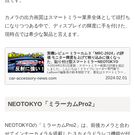
点です。
カメラの出力画質はスマートミラー業界全体として頭打ち
になりつつある中で、ディスプレイの輝度に手を付けた、
現時点では希少な製品と言えます。
実機レビュー ミラーカム３「MRC-2024」の評
価 モニター輝度を上げて映り込みに強くなっ
た、貼り付け型スマートミラーNEOTOKYO
※2024年2月1日更新：スマートミラー画質の評価を追記
しました。こんにちは！ドライブレコーダー専門家で
LaBoon!!編集長の鈴木朝臣です。最近はスマートミラーの
差別化要素として、車内の映り込み防止の対策として有効
2024.02.01
car-accessory-news.com
なモニターの輝度レベルが...
NEOTOKYO「ミラーカムPro2」
NEOTOKYOの「ミラーカムPro2」は、前後カメラと合わ
せてインナーカメラを搭載した３カメラドラレコ機能が付