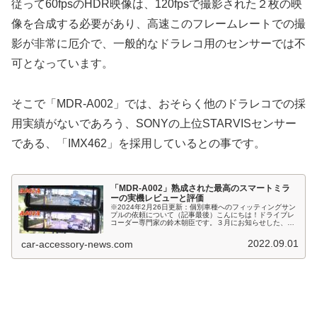
従って60fpsのHDR映像は、120fpsで撮影された２枚の映
像を合成する必要があり、高速このフレームレートでの撮
影が非常に厄介で、一般的なドラレコ用のセンサーでは不
可となっています。
そこで「MDR-A002」では、おそらく他のドラレコでの採
用実績がないであろう、SONYの上位STARVISセンサー
である、「IMX462」を採用しているとの事です。
「MDR-A002」熟成された最高のスマートミラ
ーの実機レビューと評価
※2024年2月26日更新：個別車種へのフィッティングサン
プルの依頼について（記事最後）こんにちは！ドライブレ
コーダー専門家の鈴木朝臣です。３月にお知らせした、私
が現状最高だと評価しているMAXWINのスマートミラー
「MDR-A001」の後...
2022.09.01
car-accessory-news.com