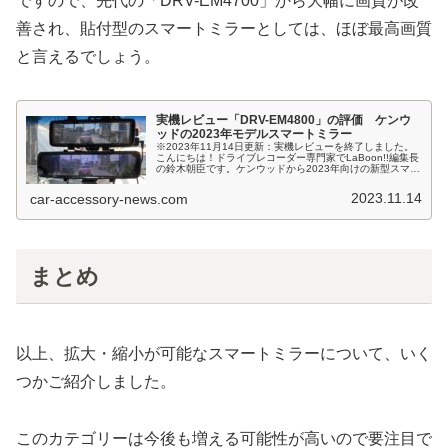
ですので、先代の「DRV-EM4700」から大幅に画質が改
善され、貼付型のスマートミラーとしては、ほぼ最高画質
と言えるでしょう。
実機レビュー「DRV-EM4800」の評価 ケンウ
ッドの2023年モデルスマートミラー
※2023年11月14日更新：実機レビューを終了しました。
こんにちは！ドライブレコーダー専門家でLaBoon!!編集長
の鈴木朝臣です。ケンウッドから2023年向けの新型スマー
トミラー「DRV-EM4800」が発表されています。同社のス
マート...
2023.11.14
car-accessory-news.com
まとめ
以上、拡大・縮小が可能なスマートミラーについて、いく
つかご紹介しました。
このカテゴリーは今後も増える可能性が高いので要注目で