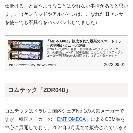
仕掛ける、と言うようなことはやれない事情があると思い
ます。（ケンウッドやアルパインは、こなれた旧センサー
を使っても不具合をバシバシ出してました）
「MDR-A002」熟成された最高のスマートミラ
ーの実機レビューと評価
※2024年2月26日更新：個別車種へのフィッティングサン
プルの依頼について（記事最後）こんにちは！ドライブレ
コーダー専門家の鈴木朝臣です。３月にお知らせした、私
が現状最高だと評価しているMAXWINのスマートミラー
「MDR-A001」の後...
2022.09.01
car-accessory-news.com
コムテック「ZDR048」
コムテックはドラレコ国内シェアNo.1の人気メーカーで
すが、韓国メーカーの「
EMT OMEGA
」によるOEM品を
中心に展開しており、2024年3月現在で販売されているミ