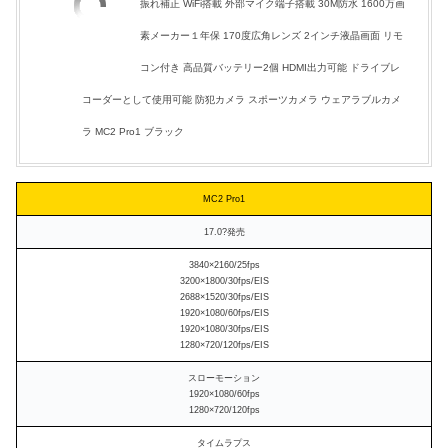
振れ補正 WiFi搭載 外部マイク端子搭載 30M防水 1600万画
素メーカー１年保 170度広角レンズ 2インチ液晶画面 リモ
コン付き 高品質バッテリー2個 HDMI出力可能 ドライブレ
コーダーとして使用可能 防犯カメラ スポーツカメラ ウェアラブルカメ
ラ MC2 Pro1 ブラック
MC2 Pro1
17.0?発売
3840×2160/25fps
3200×1800/30fps/EIS
2688×1520/30fps/EIS
1920×1080/60fps/EIS
1920×1080/30fps/EIS
1280×720/120fps/EIS
スローモーション
1920×1080/60fps
1280×720/120fps
タイムラプス