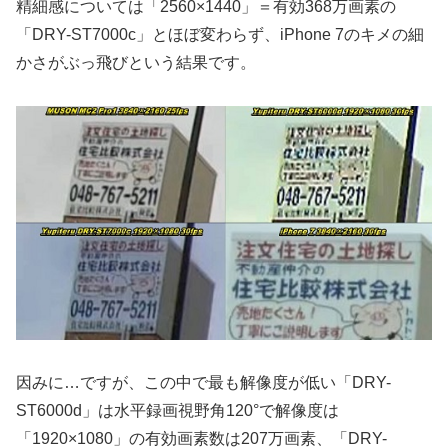
精細感については「2560×1440」＝有効368万画素の
「DRY-ST7000c」とほぼ変わらず、iPhone 7のキメの細
かさがぶっ飛びという結果です。
因みに…ですが、この中で最も解像度が低い「DRY-
ST6000d」は水平録画視野角120°で解像度は
「1920×1080」の有効画素数は207万画素、「DRY-