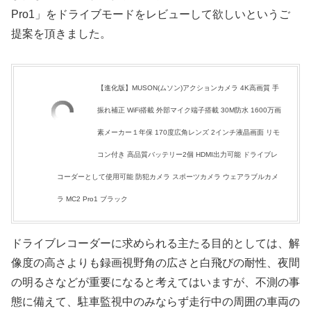
Pro1」をドライブモードをレビューして欲しいというご
提案を頂きました。
【進化版】MUSON(ムソン)アクションカメラ 4K高画質 手
振れ補正 WiFi搭載 外部マイク端子搭載 30M防水 1600万画
素メーカー１年保 170度広角レンズ 2インチ液晶画面 リモ
コン付き 高品質バッテリー2個 HDMI出力可能 ドライブレ
コーダーとして使用可能 防犯カメラ スポーツカメラ ウェアラブルカメ
ラ MC2 Pro1 ブラック
ドライブレコーダーに求められる主たる目的としては、解
像度の高さよりも録画視野角の広さと白飛びの耐性、夜間
の明るさなどが重要になると考えてはいますが、不測の事
態に備えて、駐車監視中のみならず走行中の周囲の車両の