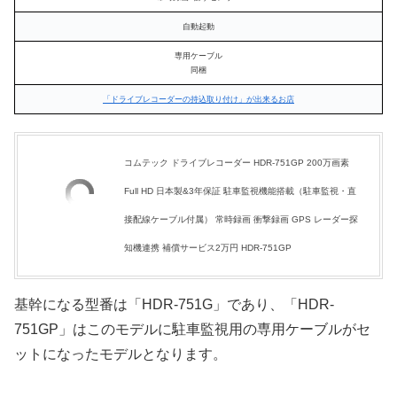
自動起動
専用ケーブル
同梱
「ドライブレコーダーの持込取り付け」が出来るお店
コムテック ドライブレコーダー HDR-751GP 200万画素
Full HD 日本製&3年保証 駐車監視機能搭載（駐車監視・直
接配線ケーブル付属） 常時録画 衝撃録画 GPS レーダー探
知機連携 補償サービス2万円 HDR-751GP
基幹になる型番は「HDR-751G」であり、「HDR-
751GP」はこのモデルに駐車監視用の専用ケーブルがセ
ットになったモデルとなります。