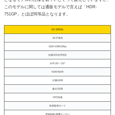
このモデルに関しては通販モデルで言えば「HDR-
751GP」とほぼ同等品となります。
DC-DR531
18.0?発売
1920×1080/29fps
全国LED信号対応
水平130～132°
HDR/WDR
付属16GB
最大32GB
GPS内蔵
駐車監視モード
常時録画+衝撃センサー