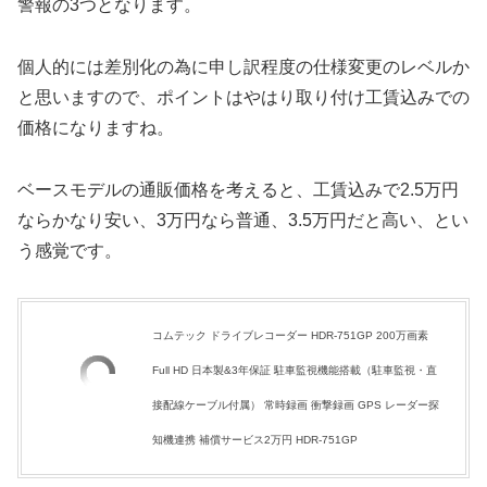
警報の3つとなります。
個人的には差別化の為に申し訳程度の仕様変更のレベルか
と思いますので、ポイントはやはり取り付け工賃込みでの
価格になりますね。
ベースモデルの通販価格を考えると、工賃込みで2.5万円
ならかなり安い、3万円なら普通、3.5万円だと高い、とい
う感覚です。
コムテック ドライブレコーダー HDR-751GP 200万画素
Full HD 日本製&3年保証 駐車監視機能搭載（駐車監視・直
接配線ケーブル付属） 常時録画 衝撃録画 GPS レーダー探
知機連携 補償サービス2万円 HDR-751GP