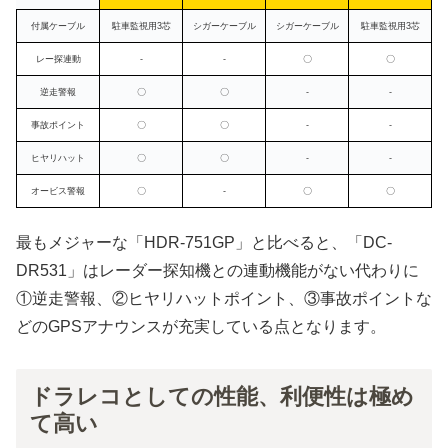
付属ケーブル
駐車監視用3芯
シガーケーブル
シガーケーブル
駐車監視用3芯
レー探連動
-
-
〇
〇
逆走警報
〇
〇
-
-
事故ポイント
〇
〇
-
-
ヒヤリハット
〇
〇
-
-
オービス警報
〇
-
〇
〇
最もメジャーな「HDR-751GP」と比べると、「DC-
DR531」はレーダー探知機との連動機能がない代わりに
①逆走警報、②ヒヤリハットポイント、③事故ポイントな
どのGPSアナウンスが充実している点となります。
ドラレコとしての性能、利便性は極め
て高い