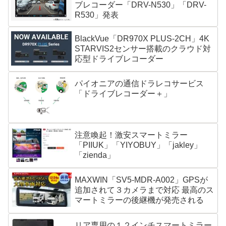
ブレコーダー「DRV-N530」「DRV-
R530」発表
BlackVue「DR970X PLUS-2CH」4K
STARVIS2センサー搭載のクラウド対
応型ドライブレコーダー
パイオニアの通信ドラレコサービス
「ドライブレコーダー＋」
注意喚起！激安スマートミラー
「PIIUK」「YIYOBUY」「jakley」
「zienda」
MAXWIN「SV5-MDR-A002」GPSが
追加されて３カメラまで対応 最高のス
マートミラーの後継機が発売される
リア専用の１２インチスマートミラー