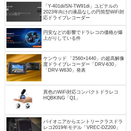
「Y-401di/SN-TW91di」ユピテルの
2023年向けの液晶なしの円筒型WiFi対
応ドライブレコーダー
円安などの影響でドラレコの価格が爆
上がりしている件
ケンウッド 「2560×1440」の超高解像
度ドライブレコーダー「DRV-630」
「DRV-W630」発表
異色のWiFi対応コンパクトドラレコ
HQBKING「Q1」
パイオニアからエントリークラスドラ
レコ2019年モデル「VREC-DZ200」