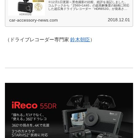
※12月1日更新～景色撮影の比較、総評を追記しました。
コムテックから「2560×1440」の超高解像度の録画に対応
した超広角ドライブレコーダー「HDR852G」が発表され
ています。レンズ視野角は「2560×1440」WDRモードで
水平144...
2018.12.01
car-accessory-news.com
（ドライブレコーダー専門家
鈴木朝臣
）