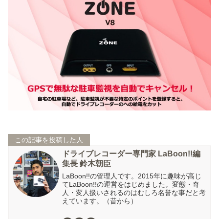
この記事を投稿した人
ドライブレコーダー専門家 LaBoon!!編
集長 鈴木朝臣
LaBoon!!の管理人です。2015年に趣味が高じ
てLaBoon!!の運営をはじめました。変態・奇
人・変人扱いされるのはむしろ名誉な事だと考
えています。（昔から）