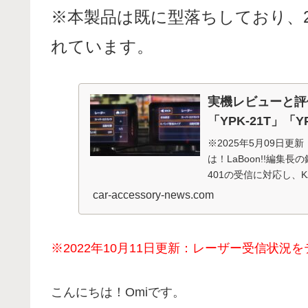
※本製品は既に型落ちしており、2
れています。
実機レビューと評
「YPK-21T」「YP
※2025年5月09日
は！LaBoon!!編集長
401の受信に対応し、
car-accessory-news.com
※2022年10月11日更新：レーザー受信状況
こんにちは！Omiです。