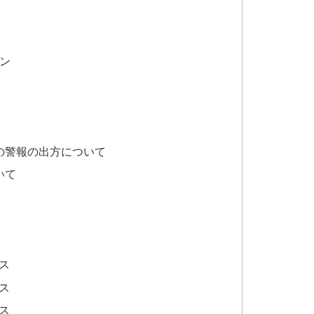
イン
の警報の出方について
いて
ス
ス
ス