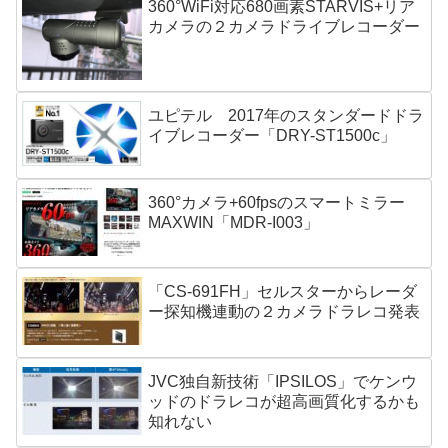
360°WiFi対応680画素STARVIS+リア
カメラの２カメラドライブレコーダー
ユピテル 2017年のスタンダードドラ
イブレコーダー「DRY-ST1500c」
360°カメラ+60fpsのスマートミラー
MAXWIN「MDR-I003」
「CS-691FH」セルスターからレーダ
ー探知機連動の２カメラドラレコ発表
JVC独自新技術「IPSILOS」でケンウ
ッドのドラレコが超高画質化するかも
知れない