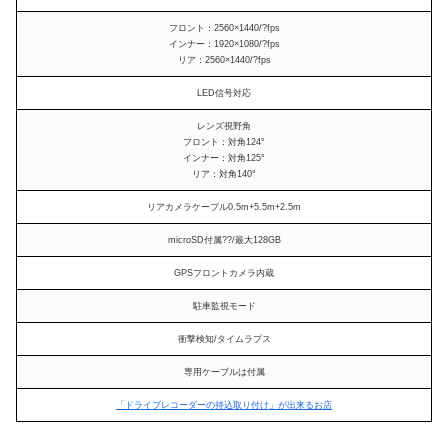
フロント：2560×1440/?fps
インナー：1920×1080/?fps
リア：2560×1440/?fps
LED信号対応
レンズ視野角
フロント：対角124°
インナー：対角125°
リア：対角140°
リアカメラケーブル0.5m+5.5m+2.5m
microSD付属??/最大128GB
GPSフロントカメラ内蔵
駐車監視モード
衝撃検知/タイムラプス
専用ケーブルは付属
「ドライブレコーダーの持込取り付け」が出来るお店