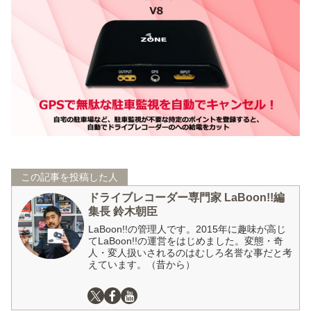
この記事を投稿した人
ドライブレコーダー専門家 LaBoon!!編
集長 鈴木朝臣
LaBoon!!の管理人です。2015年に趣味が高じ
てLaBoon!!の運営をはじめました。変態・奇
人・変人扱いされるのはむしろ名誉な事だと考
えています。（昔から）