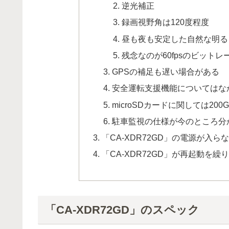
逆光補正
録画視野角は120度程度
昼も夜も安定した自然な明る
残念なのが60fpsのビットレ
GPSの補足も遅い場合がある
安全運転支援機能についてはな
microSDカードに関しては20
駐車監視の仕様が今のところ分
「CA-XDR72GD」の電源が入ら
「CA-XDR72GD」が再起動を繰
「CA-XDR72GD」のスペック