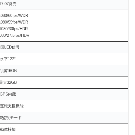
17.07発売
1080/60fps/WDR
1080/55fps/WDR
1080/30fps/HDR
080/27.5fps/HDR
国LED信号
水平122°
付属16GB
最大32GB
GPS内蔵
運転支援機能
車監視モード
動体検知