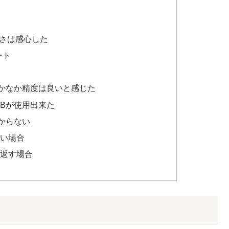
さは感心した
ート
かなか精度は良いと感じた
0GBが使用出来た
からない
ない場合
り返す場合