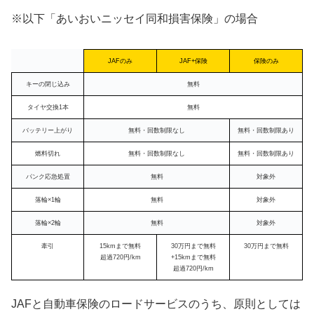
※以下「あいおいニッセイ同和損害保険」の場合
JAFのみ
JAF+保険
保険のみ
キーの閉じ込み
無料
タイヤ交換1本
無料
バッテリー上がり
無料・回数制限なし
無料・回数制限あり
燃料切れ
無料・回数制限なし
無料・回数制限あり
パンク応急処置
無料
対象外
落輪×1輪
無料
対象外
落輪×2輪
無料
対象外
牽引
15kmまで無料
30万円まで無料
30万円まで無料
超過720円/km
+15kmまで無料
超過720円/km
JAFと自動車保険のロードサービスのうち、原則としては