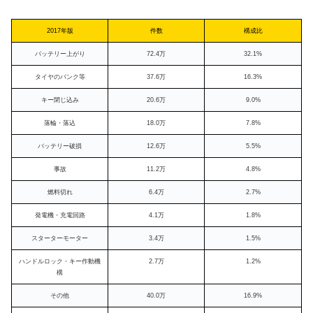
2017年版
件数
構成比
バッテリー上がり
72.4万
32.1%
タイヤのパンク等
37.6万
16.3%
キー閉じ込み
20.6万
9.0%
落輪・落込
18.0万
7.8%
バッテリー破損
12.6万
5.5%
事故
11.2万
4.8%
燃料切れ
6.4万
2.7%
発電機・充電回路
4.1万
1.8%
スターターモーター
3.4万
1.5%
ハンドルロック・キー作動機
2.7万
1.2%
構
その他
40.0万
16.9%