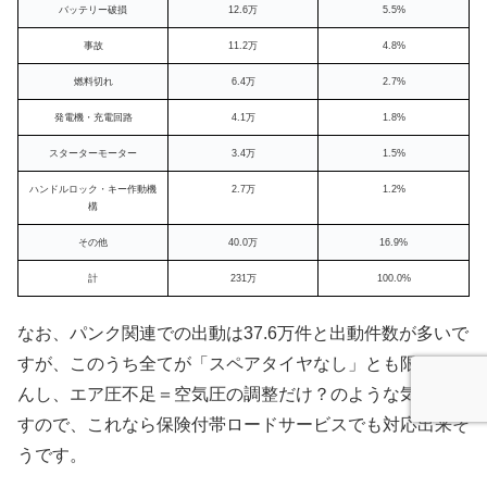
バッテリー破損
12.6万
5.5%
事故
11.2万
4.8%
燃料切れ
6.4万
2.7%
発電機・充電回路
4.1万
1.8%
スターターモーター
3.4万
1.5%
ハンドルロック・キー作動機
2.7万
1.2%
構
その他
40.0万
16.9%
計
231万
100.0%
なお、パンク関連での出動は37.6万件と出動件数が多いで
すが、このうち全てが「スペアタイヤなし」とも限りませ
んし、エア圧不足＝空気圧の調整だけ？のような気もしま
すので、これなら保険付帯ロードサービスでも対応出来そ
うです。