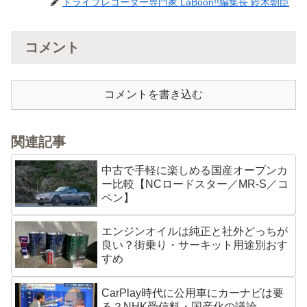
ドライブレコーダー専門家 LaBoon!!編集長 鈴木朝臣
コメント
コメントを書き込む
関連記事
中古で手軽に楽しめる国産オープンカ
ー比較【NCロードスター／MR-S／コ
ペン】
エンジンオイルは純正と社外どっちが
良い？街乗り・サーキット用途別おす
すめ
CarPlay時代に公用車にカーナビは要
る？NHK受信料・国産化の議論