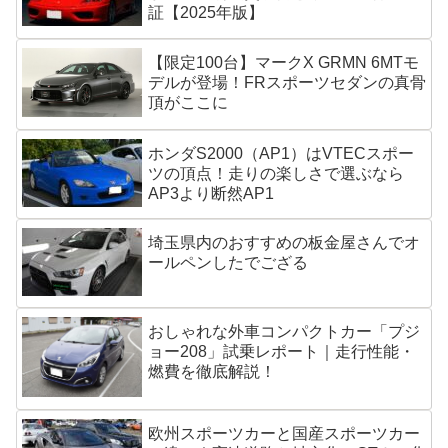
証【2025年版】
【限定100台】マークX GRMN 6MTモ
デルが登場！FRスポーツセダンの真骨
頂がここに
ホンダS2000（AP1）はVTECスポー
ツの頂点！走りの楽しさで選ぶなら
AP3より断然AP1
埼玉県内のおすすめの板金屋さんでオ
ールペンしたでござる
おしゃれな外車コンパクトカー「プジ
ョー208」試乗レポート｜走行性能・
燃費を徹底解説！
欧州スポーツカーと国産スポーツカー