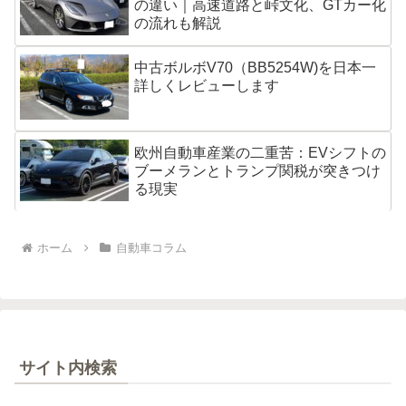
の違い｜高速道路と峠文化、GTカー化
の流れも解説
中古ボルボV70（BB5254W)を日本一
詳しくレビューします
欧州自動車産業の二重苦：EVシフトの
ブーメランとトランプ関税が突きつけ
る現実
ホーム
自動車コラム
サイト内検索