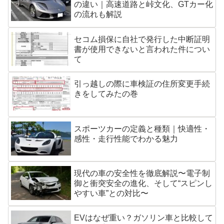
の違い｜高速道路と峠文化、GTカー化
の流れも解説
セコム損保に自社で発行した中断証明
書が使用できないと言われた件につい
て
引っ越しの際に車検証の住所変更手続
きをしてみたの巻
スポーツカーの定義と種類｜快適性・
感性・走行性能でわかる魅力
現代の車の安全性を徹底解説〜電子制
御と衝突安全の進化、そして“スピンし
やすい車”との対比〜
EVはなぜ重い？ガソリン車と比較して