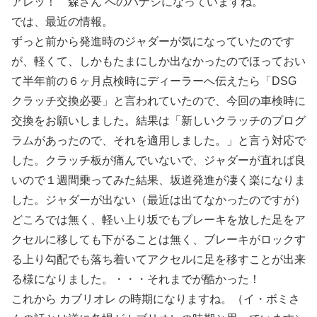
アレッ！ 森さん へのハナシになっていますね。
では、最近の情報。
ずっと前から発進時のジャダーが気になっていたのです
が、軽くて、しかもたまにしか出なかったのでほっておい
て半年前の６ヶ月点検時にディーラーへ伝えたら「DSG
クラッチ交換必要」と言われていたので、今回の車検時に
交換をお願いしました。結果は「新しいクラッチのプログ
ラムがあったので、それを適用しました。」と言う対応で
した。クラッチ板が痛んでいないで、ジャダーが直れば良
いので１週間乗ってみた結果、坂道発進が凄く楽になりま
した。ジャダーが出ない（最近は出てなかったのですが）
どころでは無く、軽い上り坂でもブレーキを放した足をア
クセルに移しても下がることは無く、ブレーキがロックす
る上り勾配でも落ち着いてアクセルに足を移すことが出来
る様になりました。・・・それまでが酷かった！
これから カブリオレ の時期になりますね。（イ・ボミさ