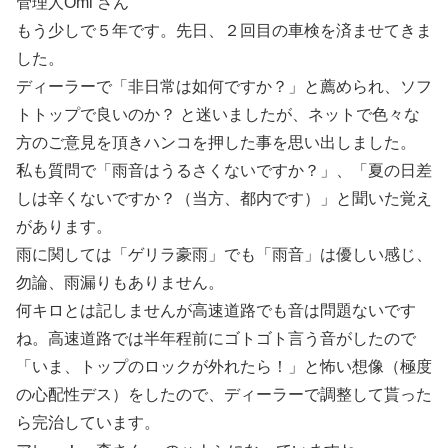
管理人Omi さん
もう少しで５年です。先日、２回目の車検を済ませてきま
した。
ディーラーで「非日常は如何ですか？」と薦められ、ソフ
トトップで良いのか？ と迷いましたが、ネットで色々な
方のご意見を頂きハンコを押した事を思い出しました。
私も質問で「雨音はうるさくないですか？」、「夏の日差
しは辛くないですか？（当方、都内です）」と聞いた覚え
があります。
雨に関しては「ゲリラ豪雨」でも「雨音」は優しい感じ、
勿論、雨漏りもありません。
何キロとは記しませんが高速道路でも音は問題ないです
ね。高速道路では半年程前にゴトゴト言う音がしたので
「いま、トップのロックが外れたら！」と怖い想像（極度
の心配性デス）をしたので、ディーラーで調整して貰った
ら完治しています。