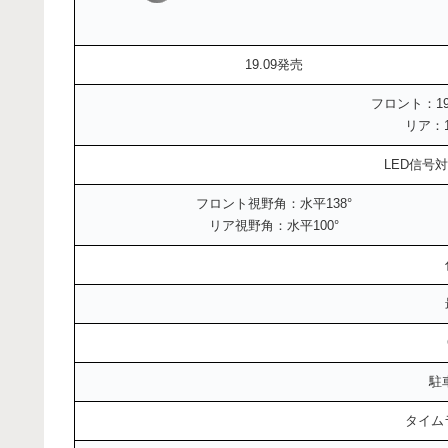
19.09発売
フロント：1920
リア：19
LED信号
フロント視野角：水平138°
リア視野角：水平100°
駐
タイム