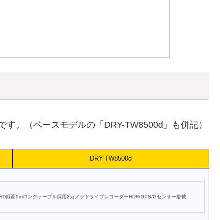
です。（ベースモデルの「DRY-TW8500d」も併記）
DRY-TW8500d
FullHD録画9mロングケーブル採用2カメラドライブレコーダーHDR/GPS/Gセンサー搭載