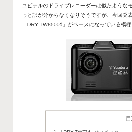
ユピテルのドライブレコーダーは似たような
っと訳が分からなくなりそうですが、今回発表さ
「DRY-TW8500d」がベースになっている模
目
「DRY-TW73d」のスペック