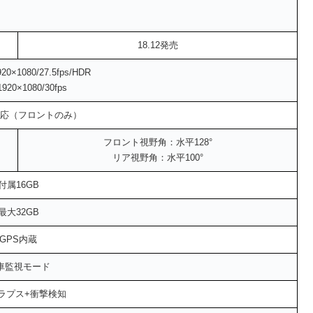
18.12発売
×1080/27.5fps/HDR
20×1080/30fps
対応（フロントのみ）
フロント視野角：水平128°
リア視野角：水平100°
付属16GB
最大32GB
GPS内蔵
車監視モード
ラプス+衝撃検知