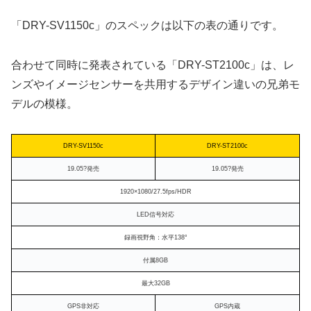
「DRY-SV1150c」のスペックは以下の表の通りです。
合わせて同時に発表されている「DRY-ST2100c」は、レ
ンズやイメージセンサーを共用するデザイン違いの兄弟モ
デルの模様。
DRY-SV1150c
DRY-ST2100c
19.05?発売
19.05?発売
1920×1080/27.5fps/HDR
LED信号対応
録画視野角：水平138°
付属8GB
最大32GB
GPS非対応
GPS内蔵