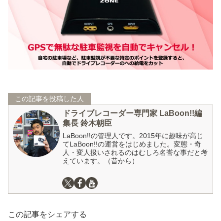
この記事を投稿した人
ドライブレコーダー専門家 LaBoon!!編
集長 鈴木朝臣
LaBoon!!の管理人です。2015年に趣味が高じ
てLaBoon!!の運営をはじめました。変態・奇
人・変人扱いされるのはむしろ名誉な事だと考
えています。（昔から）
この記事をシェアする