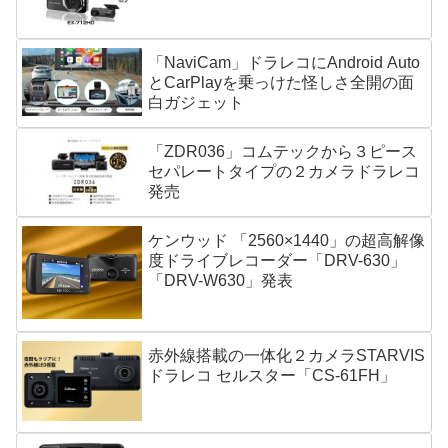
「NaviCam」ドラレコにAndroid Auto
とCarPlayを乗っけた怪しさ全開の面
白ガジェット
「ZDR036」コムテックから３ピース
セパレートタイプの２カメラドラレコ
発売
ケンウッド 「2560×1440」の超高解像
度ドライブレコーダー「DRV-630」
「DRV-W630」発表
赤外線搭載の一体化２カメラSTARVIS
ドラレコ セルスター「CS-61FH」