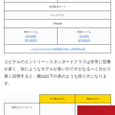
駐車監視モード
タイムラプス
手動起動
専用ケーブル
専用ケーブル
OP-E1060
OP-E863
OP-VMU01
OP-VMU01
「ドライブレコーダーの持込取り付け」が出来るお店
ユピテルのエントリー～スタンダードクラスは非常に型番
が多く、似たようなモデルが多いのですがなるべく分かり
易く説明すると…概ね以下の表のような括り方になりま
す。
27.5fpsモデル
30fpsモデル
箱型のスタンダード
-