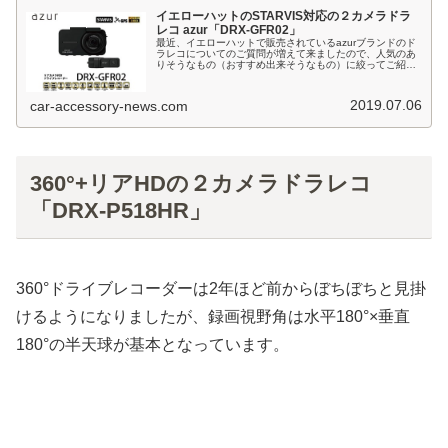
イエローハットのSTARVIS対応の２カメラドラ
レコ azur「DRX-GFR02」
最近、イエローハットで販売されているazurブランドのド
ラレコについてのご質問が増えて来ましたので、人気のあ
りそうなもの（おすすめ出来そうなもの）に絞ってご紹介
します。まず第一弾としては、見た目のスペックがなかな
か素晴らしい、STARVIS...
2019.07.06
car-accessory-news.com
360°+リアHDの２カメラドラレコ
「DRX-P518HR」
360°ドライブレコーダーは2年ほど前からぼちぼちと見掛
けるようになりましたが、録画視野角は水平180°×垂直
180°の半天球が基本となっています。