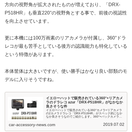
方向の視野角が拡大されたものが増えており、「DRX-
P518HR」も垂直220°の視野角とする事で、前後の視認性
を向上させています。
更に本機には100万画素のリアカメラが付属し、360°ドラ
レコが最も苦手としている後方の認識能力も特化している
という特徴があります。
本体筐体は大きいですが、使い勝手はかなり良い部類のモ
デルに入りそうですね。
イエローハットで販売されている360°+リアカメ
ラのドラレコ azur「DRX-P518HR」がなかなか
良さそうな件
イエローハットで販売されている360°カメラ+リアカメラ
の2カメラドラレコ「DRX-P518HR」がスペック的になか
なか良さそうなのでご紹介します。360°+バックカメラの
構成のモデルは他にもいくつかあるのですが、他社のモデ
ルはフロントの垂...
2019.07.02
car-accessory-news.com