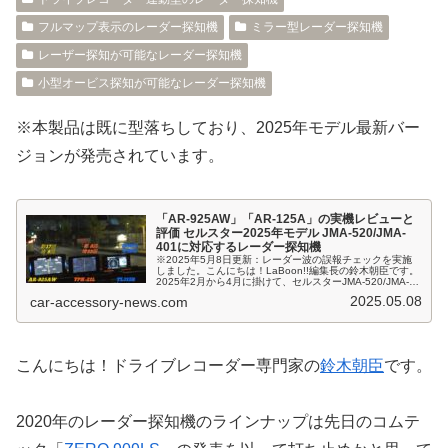
フルマップ表示のレーダー探知機
ミラー型レーダー探知機
レーザー探知が可能なレーダー探知機
小型オービス探知が可能なレーダー探知機
※本製品は既に型落ちしており、2025年モデル最新バー
ジョンが発売されています。
「AR-925AW」「AR-125A」の実機レビューと
評価 セルスター2025年モデル JMA-520/JMA-
401に対応するレーダー探知機
※2025年5月8日更新：レーダー波の誤報チェックを実施
しました。こんにちは！LaBoon!!編集長の鈴木朝臣です。
2025年2月から4月に掛けて、セルスターJMA-520/JMA-
401に対応するレーダー探知機「AR-925AW」「AR-...
2025.05.08
car-accessory-news.com
こんにちは！ドライブレコーダー専門家の
鈴木朝臣
です。
2020年のレーダー探知機のラインナップは先日のコムテ