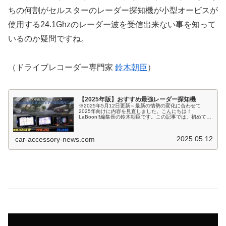
ちの何割がセルスターのレーダー探知機が小型オービスが
使用する24.1Ghzのレーダー波を受信出来ない事を知って
いるのか疑問ですね。
（ドライブレコーダー専門家
鈴木朝臣
）
【2025年版】おすすめ最強レーダー探知機
※2025年5月12日更新～最新の情勢の変化に合わせて
2025年向けに内容を見直しました。こんにちは！
LaBoon!!編集長の鈴木朝臣です。この記事では、初めてレ
ーダー探知機の購入を検討している方、または久しぶりレ
ーダー探知機の機種変更を検...
2025.05.12
car-accessory-news.com