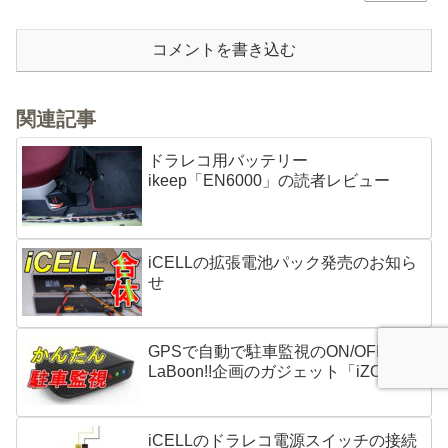
コメントを書き込む
関連記事
ドラレコ用バッテリー
ikeep「EN6000」の読者レビュー
iCELLの拡張電池パック発売のお知ら
せ
GPSで自動で駐車監視のON/OFF
LaBoon!!企画のガジェット「iZONE」
iCELLのドラレコ電源スイッチの接続