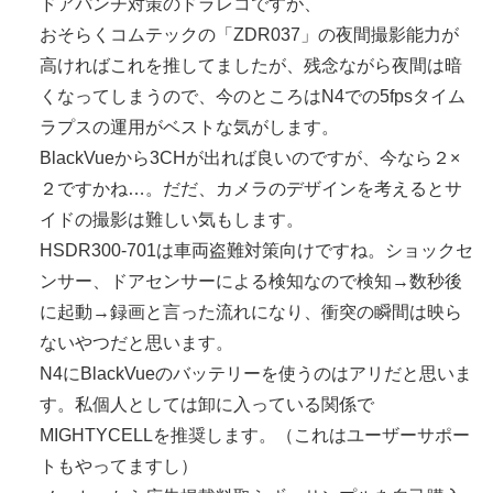
ドアパンチ対策のドラレコですが、
おそらくコムテックの「ZDR037」の夜間撮影能力が
高ければこれを推してましたが、残念ながら夜間は暗
くなってしまうので、今のところはN4での5fpsタイム
ラプスの運用がベストな気がします。
BlackVueから3CHが出れば良いのですが、今なら２×
２ですかね…。だだ、カメラのデザインを考えるとサ
イドの撮影は難しい気もします。
HSDR300-701は車両盗難対策向けですね。ショックセ
ンサー、ドアセンサーによる検知なので検知→数秒後
に起動→録画と言った流れになり、衝突の瞬間は映ら
ないやつだと思います。
N4にBlackVueのバッテリーを使うのはアリだと思いま
す。私個人としては卸に入っている関係で
MIGHTYCELLを推奨します。（これはユーザーサポー
トもやってますし）