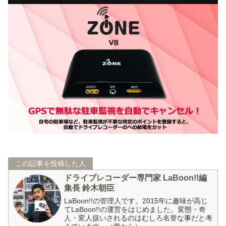
この記事を投稿した人
ドライブレコーダー専門家 LaBoon!!編
集長 鈴木朝臣
LaBoon!!の管理人です。2015年に趣味が高じ
てLaBoon!!の運営をはじめました。変態・奇
人・変人扱いされるのはむしろ名誉な事だと考