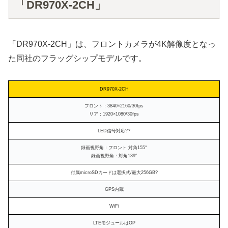
「DR970X-2CH」
「DR970X-2CH」は、フロントカメラが4K解像度となっ
た同社のフラッグシップモデルです。
DR970X-2CH
フロント：3840×2160/30fps
リア：1920×1080/30fps
LED信号対応??
録画視野角：フロント 対角155°
録画視野角：対角139°
付属microSDカードは選択式/最大256GB?
GPS内蔵
WiFi
LTEモジュールはOP