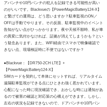
アパンチや10円パンチの犯人を記録できる可能性が高い
のがいいです。Blackvueの【PowerMagicBattery124-X】
と繋げての運用は、どう思いますか？駐車監視のON／
OFFは手動でやります。その反面、駐車監視中のイベント
告知がない点がひっかかります。夜や天候不順時、私が車
の異変に気付かなければ、証拠が消えてしまうかも？とい
う疑念あります。また、WIFI経由でスマホで映像確認で
きない点、現場検証時に不便ではないですか？
●Blackvue：【DR750-2CH LTE】+
【PowerMagicBattery124-X】
SIMカードを契約して本体にセットすれば、リアルタイム
遠隔駐車監視ができる点にひときわ強く惹かれています。
心配になった時に現況確認でき、おかしな時には通知があ
るので被害の確認と対応策の心構えができます。しかし、
左右の状況を記録できないので、ドアパンチや10円パン