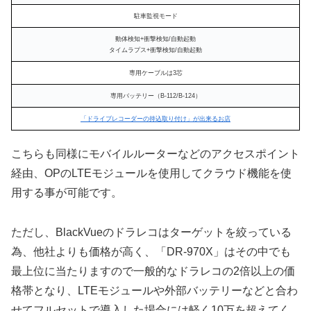
駐車監視モード
動体検知+衝撃検知/自動起動
タイムラプス+衝撃検知/自動起動
専用ケーブルは3芯
専用バッテリー（B-112/B-124）
「ドライブレコーダーの持込取り付け」が出来るお店
こちらも同様にモバイルルーターなどのアクセスポイント
経由、OPのLTEモジュールを使用してクラウド機能を使
用する事が可能です。
ただし、BlackVueのドラレコはターゲットを絞っている
為、他社よりも価格が高く、「DR-970X」はその中でも
最上位に当たりますので一般的なドラレコの2倍以上の価
格帯となり、LTEモジュールや外部バッテリーなどと合わ
せてフルセットで導入した場合には軽く10万を超えてく