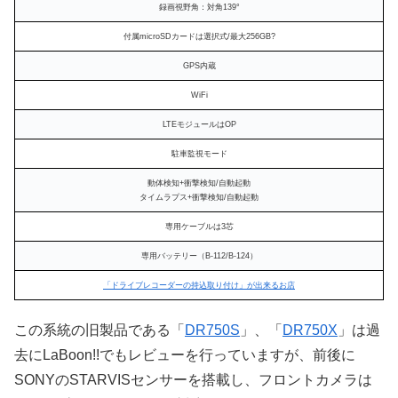
録画視野角：対角139°
付属microSDカードは選択式/最大256GB?
GPS内蔵
WiFi
LTEモジュールはOP
駐車監視モード
動体検知+衝撃検知/自動起動
タイムラプス+衝撃検知/自動起動
専用ケーブルは3芯
専用バッテリー（B-112/B-124）
「ドライブレコーダーの持込取り付け」が出来るお店
この系統の旧製品である「
DR750S
」、「
DR750X
」は過
去にLaBoon!!でもレビューを行っていますが、前後に
SONYのSTARVISセンサーを搭載し、フロントカメラは