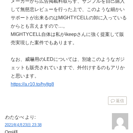
メーカーから広告掲載料取らず、サンプルを自己購入
して無慈悲レビューを行った上で、このような細かい
サポートが出来るのはMIGHTYCELLの卸に入っている
からとも言えますので…。
MIGHTYCELL自体は私がikeepさんに強く提案して販
売実現した案件でもあります。
なお、威嚇用のLEDについては、別途このようなガジ
ェットも販売されていますで、外付けするのもアリか
と思います。
https://a.r10.to/hyItg8
返信
わたなべ
より:
2021年4月23日 23:38
Omi様