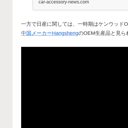
べると価格...
car-accessory-news.com
一方で日産に関しては、一時期はケンウッドO
中国メーカーHangsheng
のOEM生産品と見