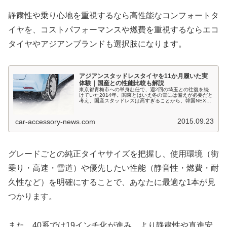
静粛性や乗り心地を重視するなら高性能なコンフォートタ
イヤを、コストパフォーマンスや燃費を重視するならエコ
タイヤやアジアンブランドも選択肢になります。
アジアンスタッドレスタイヤを11か月履いた実
体験｜国産との性能比較も解説
東京都青梅市への単身赴任で、週2回の埼玉との往復を続
けていた2014年。関東とはいえ冬の雪には備えが必要だと
考え、国産スタッドレスは高すぎることから、韓国NEXEN
製の「WINGUARD SPORT」を選びました。この記事で
は、約11か月間...
2015.09.23
car-accessory-news.com
グレードごとの純正タイヤサイズを把握し、使用環境（街
乗り・高速・雪道）や優先したい性能（静音性・燃費・耐
久性など）を明確にすることで、あなたに最適な1本が見
つかります。
また、40系では19インチ化が進み、より静粛性や直進安