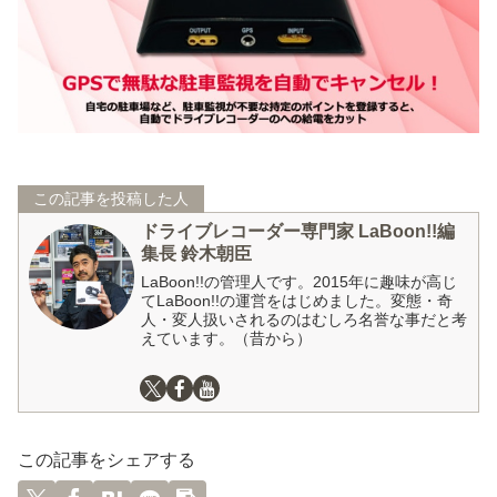
この記事を投稿した人
ドライブレコーダー専門家 LaBoon!!編
集長 鈴木朝臣
LaBoon!!の管理人です。2015年に趣味が高じ
てLaBoon!!の運営をはじめました。変態・奇
人・変人扱いされるのはむしろ名誉な事だと考
えています。（昔から）
この記事をシェアする