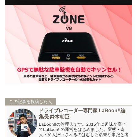
この記事を投稿した人
ドライブレコーダー専門家 LaBoon!!編
集長 鈴木朝臣
LaBoon!!の管理人です。2015年に趣味が高じ
てLaBoon!!の運営をはじめました。変態・奇
人・変人扱いされるのはむしろ名誉な事だと考