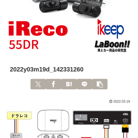
2022y03m19d_142331260
2022.03.19