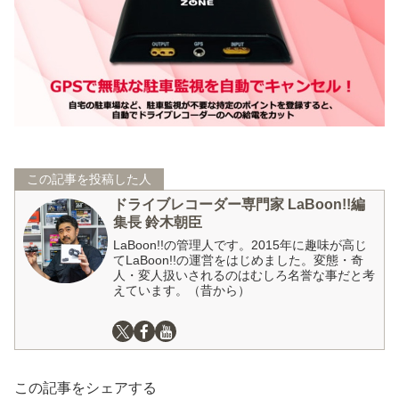
この記事を投稿した人
ドライブレコーダー専門家 LaBoon!!編
集長 鈴木朝臣
LaBoon!!の管理人です。2015年に趣味が高じ
てLaBoon!!の運営をはじめました。変態・奇
人・変人扱いされるのはむしろ名誉な事だと考
えています。（昔から）
この記事をシェアする