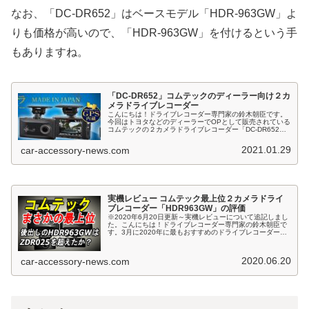
なお、「DC-DR652」はベースモデル「HDR-963GW」よ
りも価格が高いので、「HDR-963GW」を付けるという手
もありますね。
「DC-DR652」コムテックのディーラー向け２カ
メラドライブレコーダー
こんにちは！ドライブレコーダー専門家の鈴木朝臣です。
今回はトヨタなどのディーラーでOPとして販売されている
コムテックの２カメラドライブレコーダー「DC-DR652」
についてご質問を頂きましたので解説します。本機はベー
スモデルがコムテックの２...
2021.01.29
car-accessory-news.com
実機レビュー コムテック最上位２カメラドライ
ブレコーダー「HDR963GW」の評価
※2020年6月20日更新～実機レビューについて追記しまし
た。こんにちは！ドライブレコーダー専門家の鈴木朝臣で
す。3月に2020年に最もおすすめのドライブレコーダーと
してコムテックの「ZDR025」をご紹介していますが、直
後の4月にまさかの...
2020.06.20
car-accessory-news.com