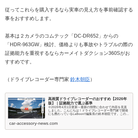
従ってこれらを購入するなら実車の見え方を事前確認する
事をおすすめします。
基本は２カメラのコムテック「DC-DR652」からの
「HDR-963GW」検討、価格よりも事故やトラブルの際の
証拠能力を重視するならカーメイトダクション360Sがお
すすめです。
（ドライブレコーダー専門家
鈴木朝臣
）
高画質ドライブレコーダーのおすすめ【2026年
版】｜証拠能力で選ぶ基準
※2026年4月1日更新～最新の情勢に合わせて内容を見直
しました。こんにちは！ドライブレコーダー専門家で開発
にも携わっているLaBoon!!編集長の鈴木朝臣です。この記
事では、これまで数百機種の実機検証を行ってきた経験を
もとに、「高画質・高...
car-accessory-news.com