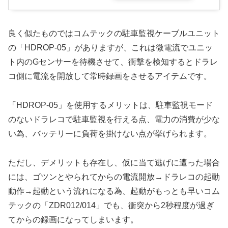
良く似たものではコムテックの駐車監視ケーブルユニット
の「HDROP-05」がありますが、これは微電流でユニッ
ト内のGセンサーを待機させて、衝撃を検知するとドラレ
コ側に電流を開放して常時録画をさせるアイテムです。
「HDROP-05」を使用するメリットは、駐車監視モード
のないドラレコで駐車監視を行える点、電力の消費が少な
い為、バッテリーに負荷を掛けない点が挙げられます。
ただし、デメリットも存在し、仮に当て逃げに遭った場合
には、ゴツンとやられてからの電流開放→ドラレコの起動
動作→起動という流れになる為、起動がもっとも早いコム
テックの「ZDR012/014」でも、衝突から2秒程度が過ぎ
てからの録画になってしまいます。