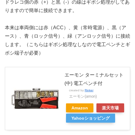
ドラレコ側の赤（+）と黒（-）の線はギボシ処理がしてあ
りますので簡単に接続できます。
本来は車両側には赤（ACC）、黄（常時電源）、黒（ア
ース）、青（ロック信号）、緑（アンロック信号）に接続
します。（こちらはギボシ処理なしなので電工ペンチとギ
ボシ端子が必要）
エーモン ターミナルセット
(中) 電工ペンチ付
created by
Rinker
エーモン(amon)
Amazon
楽天市場
Yahooショッピング