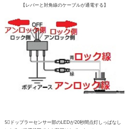
【レバーと対角線のケーブルが通電する】
5⃣ドップラーセンサー部のLEDが20秒間点灯しっぱなし