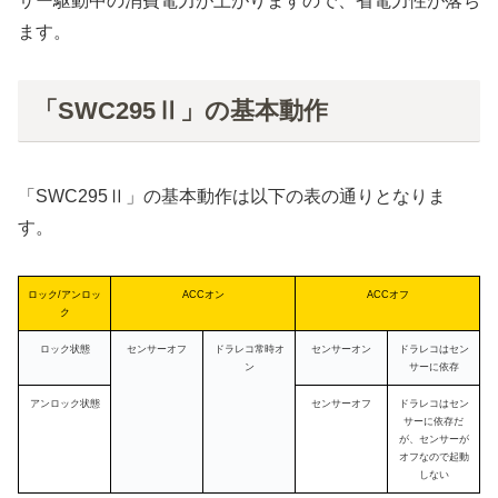
サー駆動中の消費電力が上がりますので、省電力性が落ち
ます。
「SWC295Ⅱ」の基本動作
「SWC295Ⅱ」の基本動作は以下の表の通りとなりま
す。
ロック/アンロッ
ACCオン
ACCオフ
ク
ロック状態
センサーオフ
ドラレコ常時オ
センサーオン
ドラレコはセン
ン
サーに依存
アンロック状態
センサーオフ
ドラレコはセン
サーに依存だ
が、センサーが
オフなので起動
しない