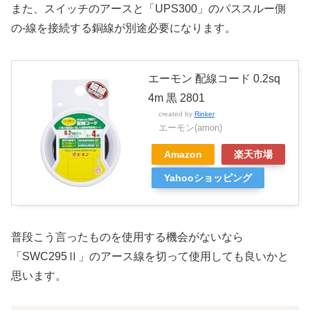
また、スイッチのアースと「UPS300」のパススルー側
の-線を接続する銅線が別途必要になります。
エーモン 配線コード 0.2sq
4m 黒 2801
created by
Rinker
エーモン(amon)
Amazon
楽天市場
Yahooショッピング
普段こう言ったものを使用する機会がないなら
「SWC295Ⅱ」のアース線を切って使用しても良いかと
思います。