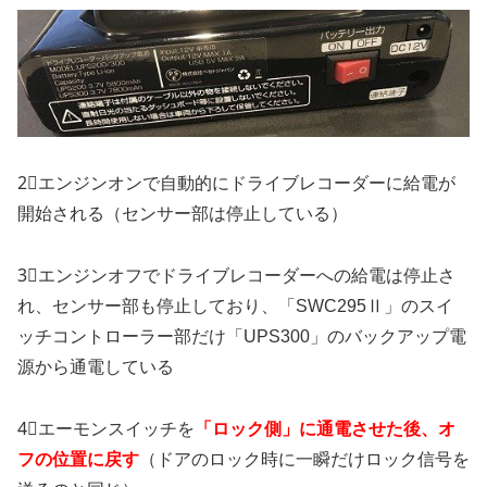
2⃣エンジンオンで自動的にドライブレコーダーに給電が
開始される（センサー部は停止している）
3⃣エンジンオフでドライブレコーダーへの給電は停止さ
れ、センサー部も停止しており、「SWC295Ⅱ」のスイ
ッチコントローラー部だけ「UPS300」のバックアップ電
源から通電している
4⃣エーモンスイッチを
「ロック側」に通電させた後、オ
フの位置に戻す
（ドアのロック時に一瞬だけロック信号を