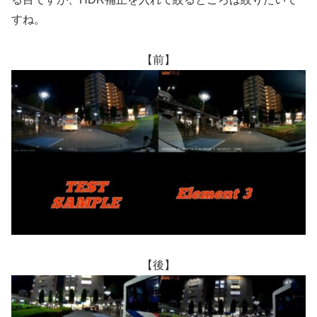
すね。
【前】
【後】