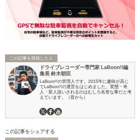
この記事を投稿した人
ドライブレコーダー専門家 LaBoon!!編
集長 鈴木朝臣
LaBoon!!の管理人です。2015年に趣味が高じ
てLaBoon!!の運営をはじめました。変態・奇
人・変人扱いされるのはむしろ名誉な事だと考
えています。（昔から）
この記事をシェアする