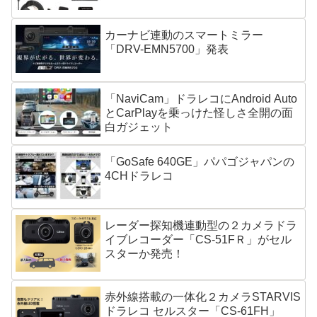
カーナビ連動のスマートミラー
「DRV-EMN5700」発表
「NaviCam」ドラレコにAndroid Auto
とCarPlayを乗っけた怪しさ全開の面
白ガジェット
「GoSafe 640GE」パパゴジャパンの
4CHドラレコ
レーダー探知機連動型の２カメラドラ
イブレコーダー「CS-51FＲ」がセル
スターか発売！
赤外線搭載の一体化２カメラSTARVIS
ドラレコ セルスター「CS-61FH」