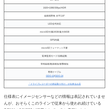
1920×1080/30fps/HDR
録画視野角 水平116°
LED信号対応
microSD付属16GB/最大64GB
GPS内蔵
microSDフォーマット不要
駐車監視モード/自動起動
常時録画/動体検知/衝撃検知
専用ケーブル
GDO-10
/
GDO-24
「ドライブレコーダーの持込取り付け」が出来るお店
仕様表にイメージセンサーなどの情報は表記されていませ
んが、おそらくこのラインで従来から使われ続けている