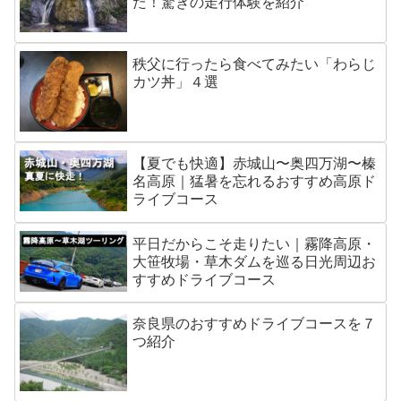
た！驚きの走行体験を紹介
秩父に行ったら食べてみたい「わらじ
カツ丼」４選
【夏でも快適】赤城山〜奥四万湖〜榛
名高原｜猛暑を忘れるおすすめ高原ド
ライブコース
平日だからこそ走りたい｜霧降高原・
大笹牧場・草木ダムを巡る日光周辺お
すすめドライブコース
奈良県のおすすめドライブコースを７
つ紹介