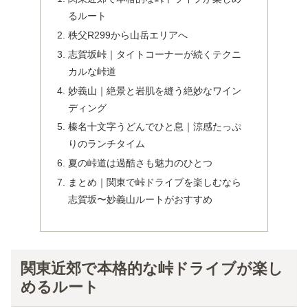
るルート
秩父R299から山岳エリアへ
志賀坂峠｜タイトコーナーが続くテクニ
カルな峠道
妙義山｜絶景と岩肌を縫う絶妙なワイン
ディング
榛名十文字うどんでひと息｜涼感たっぷ
りのランチタイム
夏の峠道は過酷さも魅力のひとつ
まとめ｜関東で峠ドライブを楽しむなら
志賀坂〜妙義山ルートがおすすめ
関東近郊で本格的な峠ドライブが楽し
めるルート