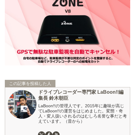
この記事を投稿した人
ドライブレコーダー専門家 LaBoon!!編
集長 鈴木朝臣
LaBoon!!の管理人です。2015年に趣味が高じ
てLaBoon!!の運営をはじめました。変態・奇
人・変人扱いされるのはむしろ名誉な事だと考
えています。（昔から）