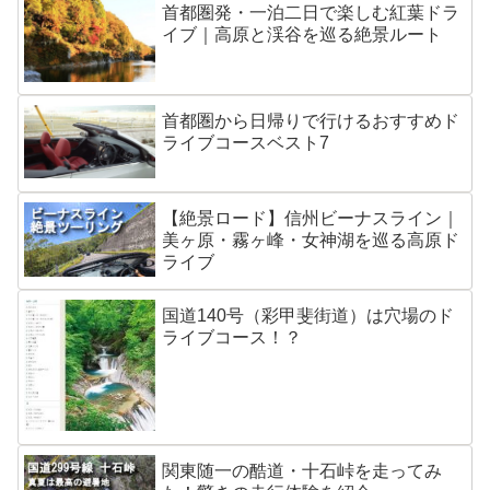
首都圏発・一泊二日で楽しむ紅葉ドラ
イブ｜高原と渓谷を巡る絶景ルート
首都圏から日帰りで行けるおすすめド
ライブコースベスト7
【絶景ロード】信州ビーナスライン｜
美ヶ原・霧ヶ峰・女神湖を巡る高原ド
ライブ
国道140号（彩甲斐街道）は穴場のド
ライブコース！？
関東随一の酷道・十石峠を走ってみ