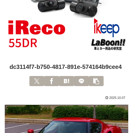
dc3114f7-b750-4817-891e-574164b9cee4
2025.10.07