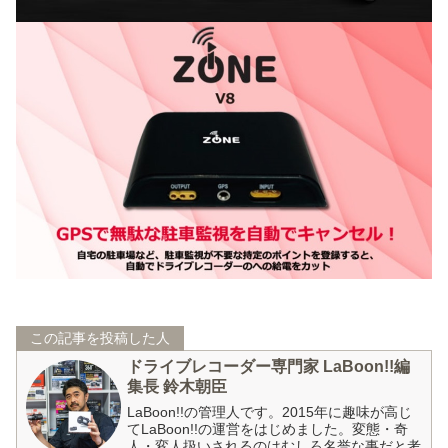
この記事を投稿した人
ドライブレコーダー専門家 LaBoon!!編
集長 鈴木朝臣
LaBoon!!の管理人です。2015年に趣味が高じ
てLaBoon!!の運営をはじめました。変態・奇
人・変人扱いされるのはむしろ名誉な事だと考