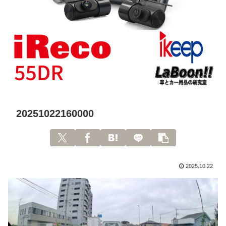
20251022160000
2025.10.22