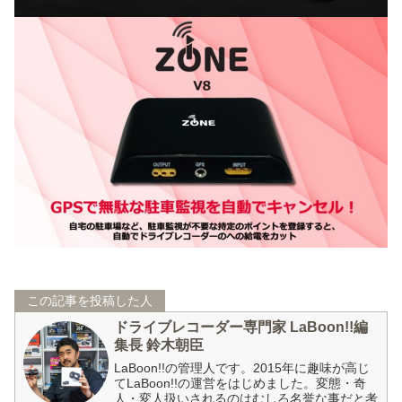
この記事を投稿した人
ドライブレコーダー専門家 LaBoon!!編
集長 鈴木朝臣
LaBoon!!の管理人です。2015年に趣味が高じ
てLaBoon!!の運営をはじめました。変態・奇
人・変人扱いされるのはむしろ名誉な事だと考