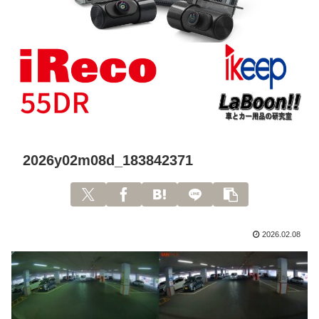
2026y02m08d_183842371
2026.02.08