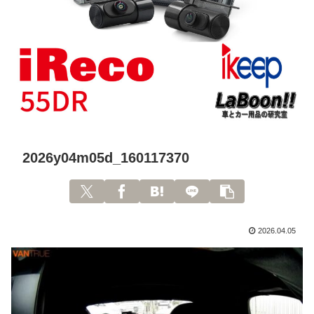
2026y04m05d_160117370
2026.04.05