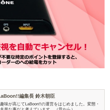
Boon!!編集長 鈴木朝臣
5年に趣味が高じてLaBoon!!の運営をはじめました。変態・
名誉な事だと考えています。（昔から）