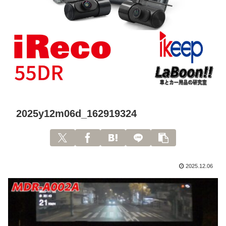
2025y12m06d_162919324
2025.12.06