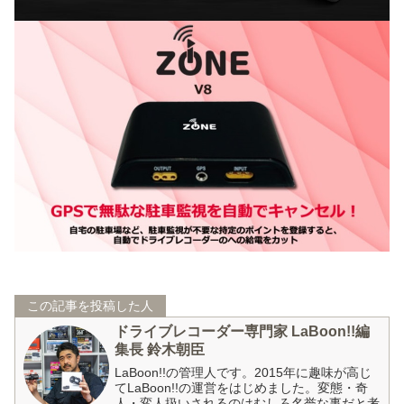
この記事を投稿した人
ドライブレコーダー専門家 LaBoon!!編
集長 鈴木朝臣
LaBoon!!の管理人です。2015年に趣味が高じ
てLaBoon!!の運営をはじめました。変態・奇
人・変人扱いされるのはむしろ名誉な事だと考