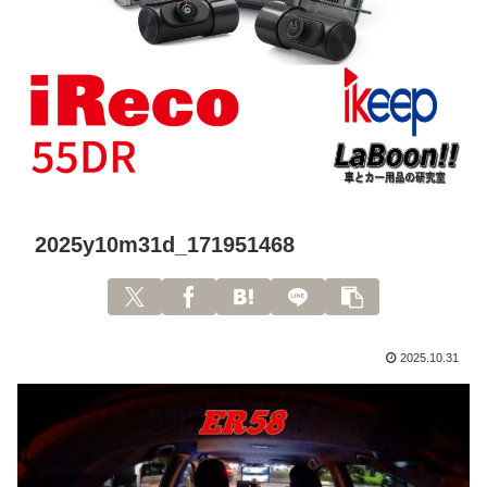
2025y10m31d_171951468
2025.10.31