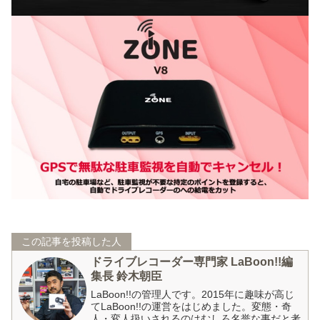
この記事を投稿した人
ドライブレコーダー専門家 LaBoon!!編
集長 鈴木朝臣
LaBoon!!の管理人です。2015年に趣味が高じ
てLaBoon!!の運営をはじめました。変態・奇
人・変人扱いされるのはむしろ名誉な事だと考