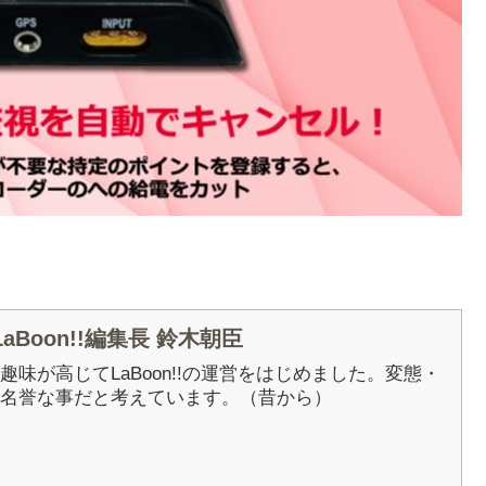
Boon!!編集長 鈴木朝臣
5年に趣味が高じてLaBoon!!の運営をはじめました。変態・
名誉な事だと考えています。（昔から）