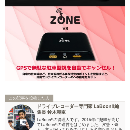
この記事を投稿した人
ドライブレコーダー専門家 LaBoon!!編
集長 鈴木朝臣
LaBoon!!の管理人です。2015年に趣味が高じ
てLaBoon!!の運営をはじめました。変態・奇
人・変人扱いされるのはむしろ名誉な事だと考