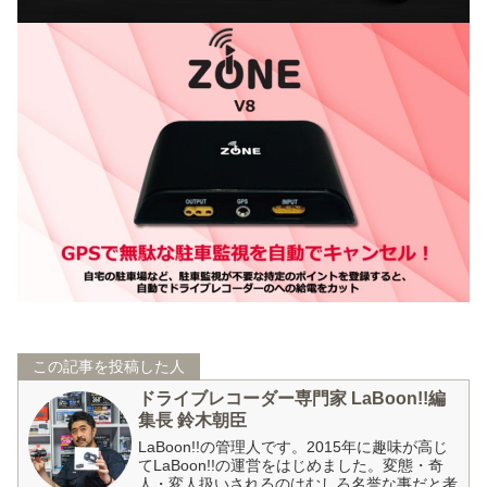
この記事を投稿した人
ドライブレコーダー専門家 LaBoon!!編
集長 鈴木朝臣
LaBoon!!の管理人です。2015年に趣味が高じ
てLaBoon!!の運営をはじめました。変態・奇
人・変人扱いされるのはむしろ名誉な事だと考