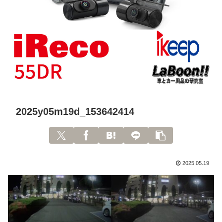
2025y05m19d_153642414
2025.05.19